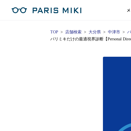
メ
TOP
店舗検索
大分県
中津市
パ
パリミキだけの最適視界診断【Personal Di
マイページ
パリミキのスタンダードレンズ
コンタクトレンズ
ハイグレ
コンテ
形から
形から
グッズ
メガネフレーム一覧
サングラス一覧
補聴器TOPページ
スタッ
Opera Club会員
単焦点
花粉
単焦点レンズ
1日使い捨てレンズ
MEN
MEN
「聞こえ」について
※店舗で会員登録された方
ス
遠近両
フェ
遠近両用レンズ
1日使い捨てレンズ（カラー）
WOMEN
WOMEN
ご利用の流れ
オンラインショップ会員
コ
※オンラインで会員登録された方
室内用
SU
スマホイージー
2週間交換レンズ
UNISEX
UNISEX
レ
お手
店舗を探す
室内用（近々・中近）レンズ
2週間交換レンズ（カラー）
KIDS
KIDS
ブ
ムー
店舗検索/来店予約
ブランド一覧を見る
ブランド一覧を見る
お知
商品を探す
目の
メガネ
初め