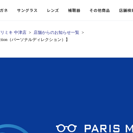
ガネ
サングラス
レンズ
補聴器
その他商品
店舗検
リミキ 中津店
店舗からのお知らせ一覧
rection（パーソナルディレクション）】
ードレンズ
ンツを探す
探す
探す
・小物
機能性レンズ
価格から探す
価格から探す
フコンテンツ
レンズ
・飛沫対策メガネ
ウェリントン
ウェリントン
偏光機能レンズ
～￥10,000
～￥10,000
ルテイ
タッフコンテンツ一覧
用レンズ
リシモ猫部
スクエア（四角）
スクエア（四角）
調光レンズ
￥10,001～￥20,000
￥10,001～￥20,000
ゴルフ
ーディネート
（近々・中近）レンズ
N DELIGHT（サンデライト）
ラウンド（丸）
ラウンド（丸）
キャスリーBS Light
￥20,001～￥30,000
￥20,001～￥30,000
抗菌機
ビュー
入れグッズ
ボストン
ボストン
乱視用レンズ
￥30,001～￥40,000
￥30,001～￥40,000
KUMOR
ログ
ミングッズ
フォックス
フォックス
タフクリアコートレンズ
￥40,001～￥50,000
￥40,001～￥50,000
エクスプ
らせ
オーバル
オーバル
￥50,001～
￥50,001～
まめちしき
子ども近視レンズ
ボスリントン
ボスリントン
てのお客様へ
クラウンパント
クラウンパント