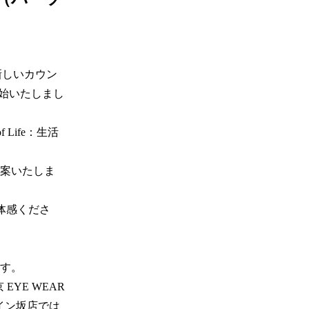
新しいカウン
を開始いたしまし
f Life：生活
案いたしま
ご体感くださ
。 

YE WEAR 
スペイン坂店では