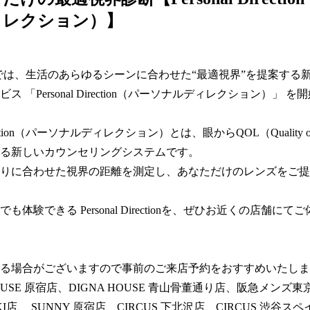
ィレクション）】
MIKIでは、生活のあらゆるシーンに合わせた“最適視界”を提案する
ス 「Personal Direction（パーソナルディレクション）」 
Direction（パーソナルディレクション）とは、眼からQOL（Quality o
る新しいカウンセリングシステムです。  

りに合わせた視界の距離を測定し、あなただけのレンズをご提
も体験できる Personal Directionを、ぜひお近くの店舗にて
る場合がございますので事前のご来店予約をおすすめいたします
OUSE 原宿店、DIGNA HOUSE 青山骨董通り店、阪急メンズ東京 E
 MIKI店、 SUNNY 原宿店、CIRCUS 下北沢店、CIRCUS 渋谷