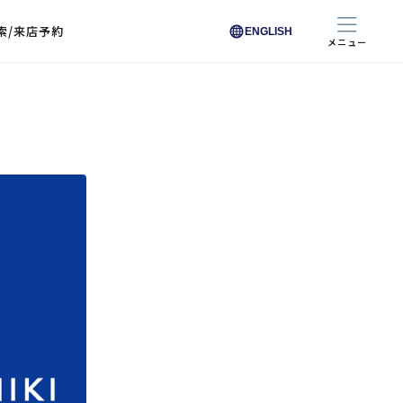
索/来店予約
ENGLISH
メニュー
色から探す
色から探す
お悩みからレンズを探す
ン保護レンズ
ブラック
ブラック
ブラウン
ブラウン
ゴールド
ゴールド
シルバー
シルバー
クリア
クリア
充実のレンズサービス
ピンク
ピンク
グレー
グレー
ホワイト
ホワイト
レッド
レッド
ブルー
ブルー
専用レンズ
イエロー
イエロー
グリーン
グリーン
パープル
パープル
オレンジ
オレンジ
レンズ交換
能付きコートレンズ
レンズの選び方
I 291 くもりにくい
レス レンズ サービス