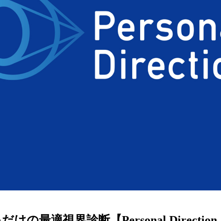
ターサービス
多角形
多角形
報
概要
ミキについて
情報
い合わせ
けの最適視界診断【Personal Directi