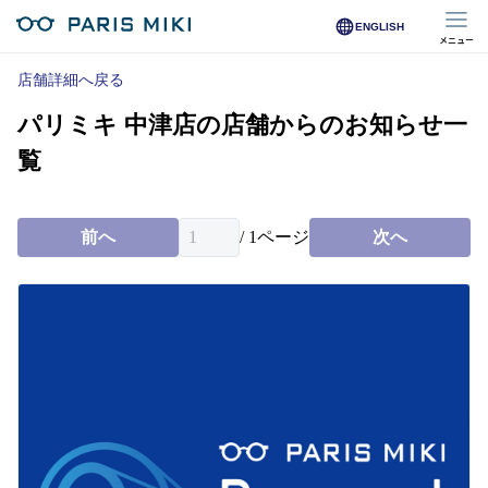
ENGLISH
メニュー
マイページ
店舗詳細へ戻る
パリミキ 中津店の店舗からのお知らせ一
Opera Club会員
※店舗で会員登録された方
覧
オンラインショップ会員
※オンラインで会員登録された方
前へ
/
1
ページ
次へ
店舗を探す
店舗検索/来店予約
商品を探す
メガネ