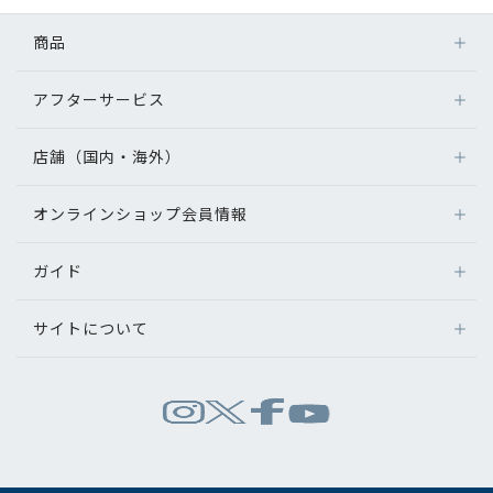
コンテンツを探す
商品
スタッフコンテンツ
アフターサービス
メガネ
スタッフコンテンツ一覧
レンズ
店舗（国内・海外）
アフターサービス
サングラス
コーディネート
メガネの保証について
補聴器
オンラインショップ会員情報
店舗検索
メガネの不具合、修理について
コンタクトレンズ
海外店舗のご案内
レビュー
補聴器に関するアフターサービス
ガイド
ログイン
グッズ・小物
よくあるご質問
新規会員登録
ブログ
サイトについて
オンラインショップご利用ガイド
メガネの選び方
パリミキについて
お知らせ
お問い合わせ
運営会社情報
試着について
推奨環境
目のまめちしき