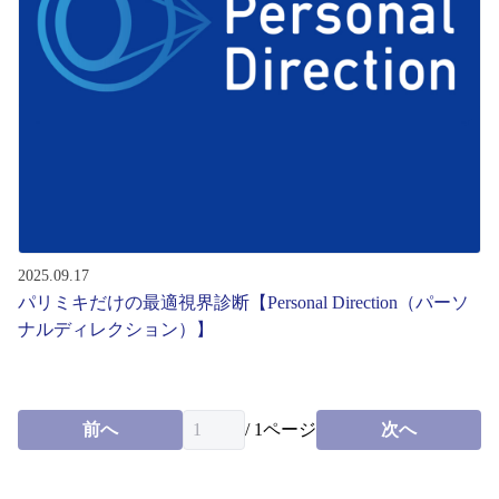
レンズ
サングラス
補聴器
コンタクトレンズ
2025.09.17
パリミキだけの最適視界診断【Personal Direction（パーソ
グッズ・小物
ナルディレクション）】
ブランドを探す
前へ
/
1
ページ
次へ
ブランド一覧