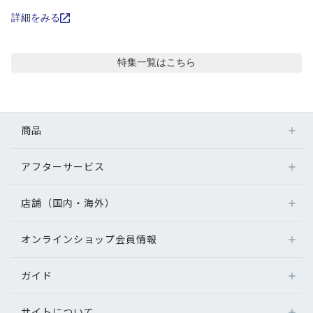
コンテンツを探す
詳細をみる
スタッフコンテンツ
特集
一覧はこちら
スタッフコンテンツ一覧
コーディネート
商品
レビュー
アフターサービス
メガネ
レンズ
店舗（国内・海外）
アフターサービス
ブログ
サングラス
メガネの保証について
補聴器
オンラインショップ会員情報
店舗検索
メガネの不具合、修理について
お知らせ
コンタクトレンズ
海外店舗のご案内
補聴器に関するアフターサービス
ガイド
ログイン
グッズ・小物
目のまめちしき
よくあるご質問
新規会員登録
サイトについて
オンラインショップご利用ガイド