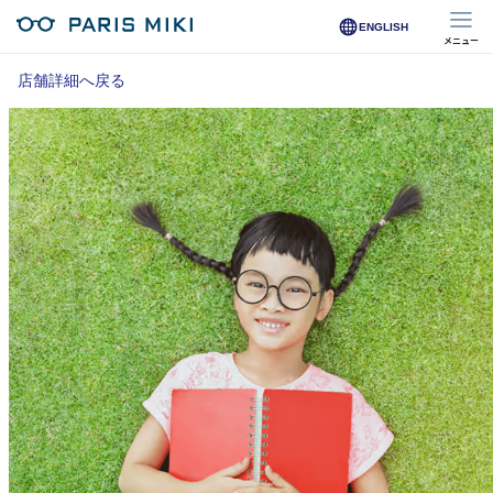
ENGLISH
メニュー
マイページ
店舗詳細へ戻る
Opera Club会員
※店舗で会員登録された方
オンラインショップ会員
※オンラインで会員登録された方
店舗を探す
店舗検索/来店予約
商品を探す
メガネ