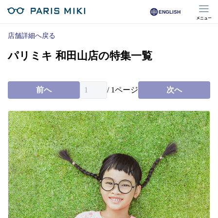
ENGLISH
メニュー
マイページ
店舗詳細へ戻る
パリミキ 和田山店の特集一覧
Opera Club会員
※店舗で会員登録された方
前へ
/
1
ページ
次へ
オンラインショップ会員
※オンラインで会員登録された方
店舗を探す
店舗検索/来店予約
商品を探す
メガネ