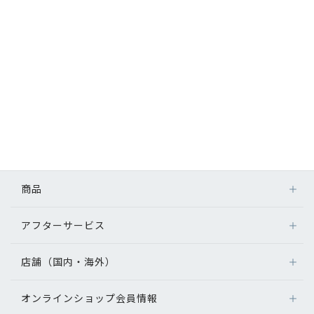
商品
アフターサービス
メガネ
レンズ
店舗（国内・海外）
アフターサービス
サングラス
メガネの保証について
補聴器
オンラインショップ会員情報
店舗検索
メガネの不具合、修理について