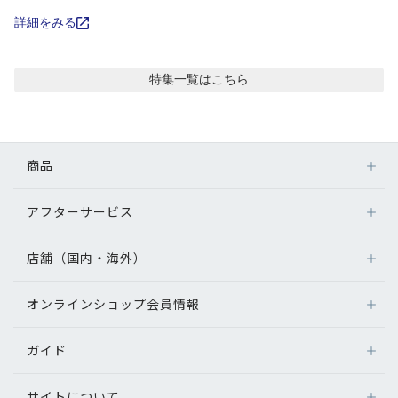
コンテンツを探す
詳細をみる
スタッフコンテンツ
特集
一覧はこちら
スタッフコンテンツ一覧
コーディネート
商品
レビュー
アフターサービス
メガネ
レンズ
店舗（国内・海外）
アフターサービス
ブログ
サングラス
メガネの保証について
補聴器
オンラインショップ会員情報
店舗検索
メガネの不具合、修理について
お知らせ
コンタクトレンズ
海外店舗のご案内
補聴器に関するアフターサービス
ガイド
ログイン
グッズ・小物
目のまめちしき
よくあるご質問
新規会員登録
サイトについて
オンラインショップご利用ガイド