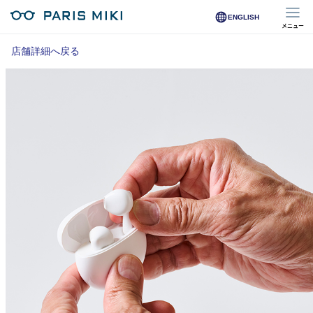
ENGLISH
メニュー
マイページ
店舗詳細へ戻る
Opera Club会員
※店舗で会員登録された方
オンラインショップ会員
※オンラインで会員登録された方
店舗を探す
店舗検索/来店予約
商品を探す
メガネ