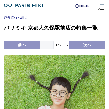
ENGLISH
メニュー
マイページ
店舗詳細へ戻る
パリミキ 京都大久保駅前店の特集一覧
Opera Club会員
※店舗で会員登録された方
前へ
/
1
ページ
次へ
オンラインショップ会員
※オンラインで会員登録された方
店舗を探す
店舗検索/来店予約
商品を探す
メガネ