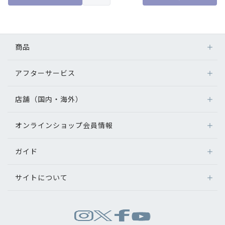
商品
アフターサービス
メガネ
レンズ
店舗（国内・海外）
アフターサービス
サングラス
メガネの保証について
補聴器
オンラインショップ会員情報
店舗検索
メガネの不具合、修理について
コンタクトレンズ
海外店舗のご案内
補聴器に関するアフターサービス
ガイド
ログイン
グッズ・小物
よくあるご質問
新規会員登録
サイトについて
オンラインショップご利用ガイド
メガネの選び方
パリミキについて
お問い合わせ
運営会社情報