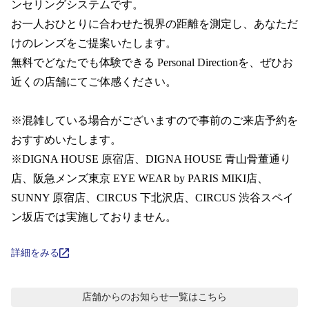
コンテンツを探す
ンセリングシステムです。  

お一人おひとりに合わせた視界の距離を測定し、あなただ
スタッフコンテンツ
けのレンズをご提案いたします。

無料でどなたでも体験できる Personal Directionを、ぜひお
スタッフコンテンツ一覧
近くの店舗にてご体感ください。

コーディネート
※混雑している場合がございますので事前のご来店予約を
おすすめいたします。 

※DIGNA HOUSE 原宿店、DIGNA HOUSE 青山骨董通り
レビュー
店、阪急メンズ東京 EYE WEAR by PARIS MIKI店、 
SUNNY 原宿店、CIRCUS 下北沢店、CIRCUS 渋谷スペイ
ブログ
ン坂店では実施しておりません。
お知らせ
詳細をみる
目のまめちしき
店舗からのお知らせ
一覧はこちら