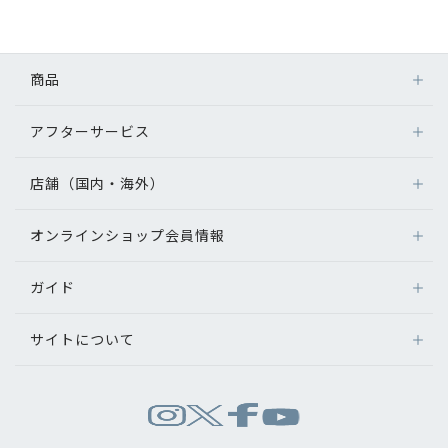
初めてのお客様へ
商品
アフターサービス
アフターサービス
メガネ
会社情報
レンズ
店舗（国内・海外）
アフターサービス
サングラス
会社概要
メガネの保証について
補聴器
オンラインショップ会員情報
店舗検索
メガネの不具合、修理について
コンタクトレンズ
パリミキについて
海外店舗のご案内
補聴器に関するアフターサービス
ガイド
ログイン
グッズ・小物
よくあるご質問
新規会員登録
採用情報
サイトについて
オンラインショップご利用ガイド
メガネの選び方
パリミキについて
お問い合わせ
お問い合わせ
運営会社情報
試着について