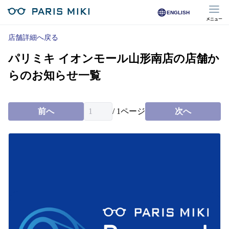
ENGLISH
メニュー
マイページ
店舗詳細へ戻る
パリミキ イオンモール山形南店の店舗か
Opera Club会員
※店舗で会員登録された方
らのお知らせ一覧
オンラインショップ会員
※オンラインで会員登録された方
前へ
/
1
ページ
次へ
店舗を探す
店舗検索/来店予約
商品を探す
メガネ