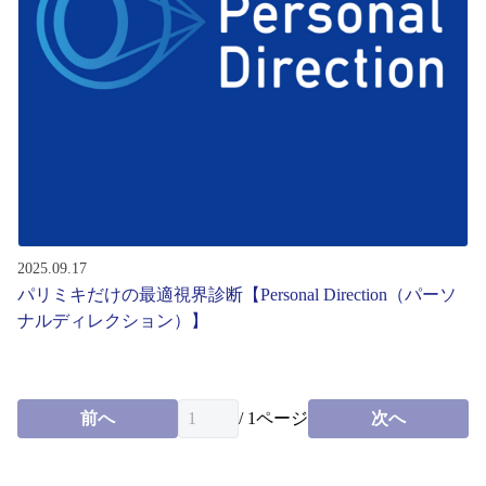
レンズ
サングラス
補聴器
コンタクトレンズ
2025.09.17
パリミキだけの最適視界診断【Personal Direction（パーソ
グッズ・小物
ナルディレクション）】
ブランドを探す
前へ
/
1
ページ
次へ
ブランド一覧