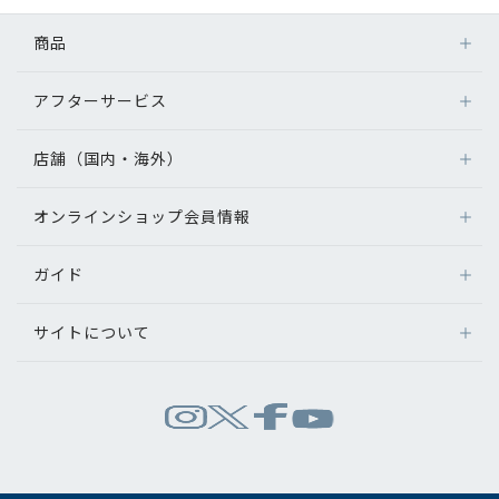
コンテンツを探す
商品
スタッフコンテンツ
アフターサービス
メガネ
スタッフコンテンツ一覧
レンズ
店舗（国内・海外）
アフターサービス
サングラス
コーディネート
メガネの保証について
補聴器
オンラインショップ会員情報
店舗検索
メガネの不具合、修理について
コンタクトレンズ
海外店舗のご案内
レビュー
補聴器に関するアフターサービス
ガイド
ログイン
グッズ・小物
よくあるご質問
新規会員登録
ブログ
サイトについて
オンラインショップご利用ガイド
メガネの選び方
パリミキについて
お知らせ
お問い合わせ
運営会社情報
試着について
推奨環境
目のまめちしき