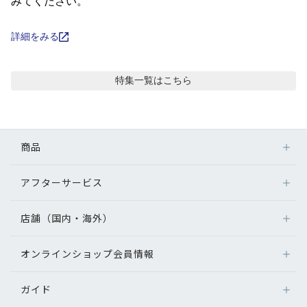
コンテンツを探す
みてください。
スタッフコンテンツ
詳細をみる
スタッフコンテンツ一覧
特集
一覧はこちら
コーディネート
商品
レビュー
アフターサービス
メガネ
ブログ
レンズ
店舗（国内・海外）
アフターサービス
サングラス
メガネの保証について
お知らせ
補聴器
オンラインショップ会員情報
店舗検索
メガネの不具合、修理について
コンタクトレンズ
海外店舗のご案内
補聴器に関するアフターサービス
目のまめちしき
ガイド
ログイン
グッズ・小物