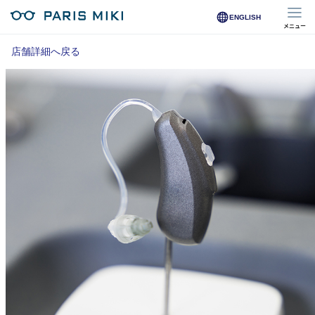
ENGLISH
メニュー
マイページ
店舗詳細へ戻る
Opera Club会員
※店舗で会員登録された方
オンラインショップ会員
※オンラインで会員登録された方
店舗を探す
店舗検索/来店予約
商品を探す
メガネ