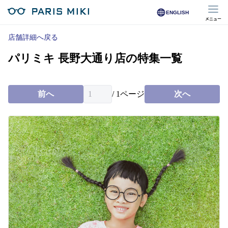
ENGLISH
メニュー
マイページ
店舗詳細へ戻る
パリミキ 長野大通り店の特集一覧
Opera Club会員
※店舗で会員登録された方
前へ
/
1
ページ
次へ
オンラインショップ会員
※オンラインで会員登録された方
店舗を探す
店舗検索/来店予約
商品を探す
メガネ