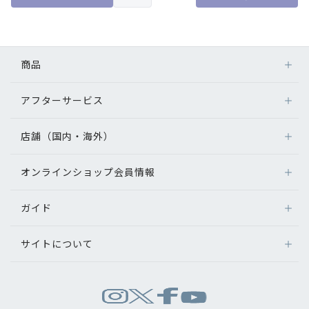
商品
アフターサービス
メガネ
レンズ
店舗（国内・海外）
アフターサービス
サングラス
メガネの保証について
補聴器
オンラインショップ会員情報
店舗検索
メガネの不具合、修理について
コンタクトレンズ
海外店舗のご案内
補聴器に関するアフターサービス
ガイド
ログイン
グッズ・小物
よくあるご質問
新規会員登録
サイトについて
オンラインショップご利用ガイド
メガネの選び方
パリミキについて
お問い合わせ
運営会社情報