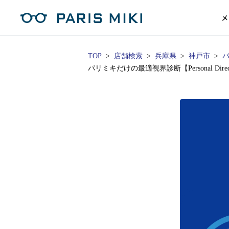
メ
TOP
店舗検索
兵庫県
神戸市
パリミキだけの最適視界診断【Personal Di
マイページ
パリミキのスタンダードレンズ
コンタクトレンズ
ハイグレ
コンテ
形から
形から
グッズ
メガネフレーム一覧
サングラス一覧
補聴器TOPページ
スタッ
Opera Club会員
単焦点
花粉
単焦点レンズ
1日使い捨てレンズ
MEN
MEN
「聞こえ」について
※店舗で会員登録された方
ス
遠近両
フェ
遠近両用レンズ
1日使い捨てレンズ（カラー）
WOMEN
WOMEN
ご利用の流れ
オンラインショップ会員
コ
※オンラインで会員登録された方
室内用
SU
スマホイージー
2週間交換レンズ
UNISEX
UNISEX
レ
お手
店舗を探す
室内用（近々・中近）レンズ
2週間交換レンズ（カラー）
KIDS
KIDS
ブ
ムー
店舗検索/来店予約
ブランド一覧を見る
ブランド一覧を見る
お知
商品を探す
目の
メガネ
初め