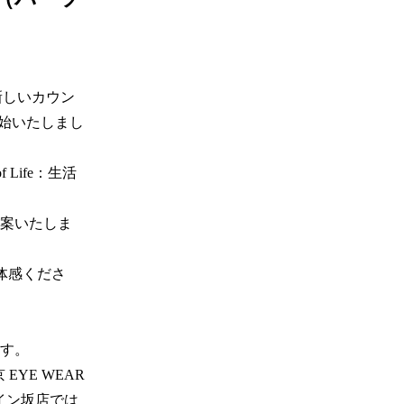
新しいカウン
を開始いたしまし
f Life：生活
案いたしま
ご体感くださ
。 

YE WEAR 
スペイン坂店では