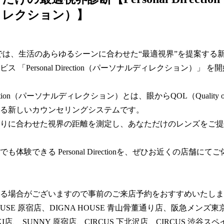
ィレクション）】
MIKIでは、生活のあらゆるシーンに合わせた“最適視界”を提案する
ス 「Personal Direction（パーソナルディレクション）」 
Direction（パーソナルディレクション）とは、眼からQOL（Quality o
る新しいカウンセリングシステムです。  

りに合わせた視界の距離を測定し、あなただけのレンズをご提
も体験できる Personal Directionを、ぜひお近くの店舗にて
る場合がございますので事前のご来店予約をおすすめいたします
OUSE 原宿店、DIGNA HOUSE 青山骨董通り店、阪急メンズ東京 E
 MIKI店、 SUNNY 原宿店、CIRCUS 下北沢店、CIRCUS 渋谷