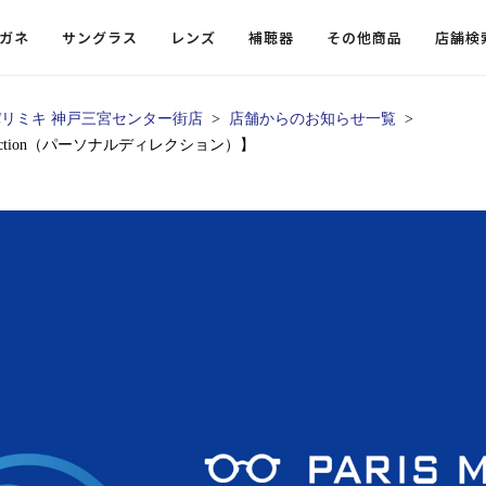
ガネ
サングラス
レンズ
補聴器
その他商品
店舗検
パリミキ 神戸三宮センター街店
店舗からのお知らせ一覧
rection（パーソナルディレクション）】
ードレンズ
ンツを探す
探す
探す
・小物
機能性レンズ
価格から探す
価格から探す
フコンテンツ
レンズ
・飛沫対策メガネ
ウェリントン
ウェリントン
偏光機能レンズ
～￥10,000
～￥10,000
ルテイ
タッフコンテンツ一覧
用レンズ
リシモ猫部
スクエア（四角）
スクエア（四角）
調光レンズ
￥10,001～￥20,000
￥10,001～￥20,000
ゴルフ
ーディネート
（近々・中近）レンズ
N DELIGHT（サンデライト）
ラウンド（丸）
ラウンド（丸）
キャスリーBS Light
￥20,001～￥30,000
￥20,001～￥30,000
抗菌機
ビュー
入れグッズ
ボストン
ボストン
乱視用レンズ
￥30,001～￥40,000
￥30,001～￥40,000
KUMOR
ログ
ミングッズ
フォックス
フォックス
タフクリアコートレンズ
￥40,001～￥50,000
￥40,001～￥50,000
エクスプ
らせ
オーバル
オーバル
￥50,001～
￥50,001～
まめちしき
子ども近視レンズ
ボスリントン
ボスリントン
てのお客様へ
クラウンパント
クラウンパント