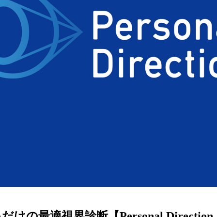
ターサービス
多角形
多角形
報
概要
ミキについて
情報
い合わせ
けの最適視界診断【Personal Directi