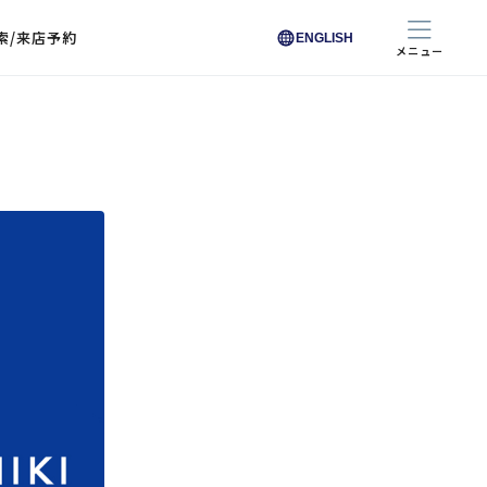
索/来店予約
ENGLISH
メニュー
色から探す
色から探す
お悩みからレンズを探す
ン保護レンズ
ブラック
ブラック
ブラウン
ブラウン
ゴールド
ゴールド
シルバー
シルバー
クリア
クリア
充実のレンズサービス
ピンク
ピンク
グレー
グレー
ホワイト
ホワイト
レッド
レッド
ブルー
ブルー
専用レンズ
イエロー
イエロー
グリーン
グリーン
パープル
パープル
オレンジ
オレンジ
レンズ交換
能付きコートレンズ
レンズの選び方
I 291 くもりにくい
レス レンズ サービス