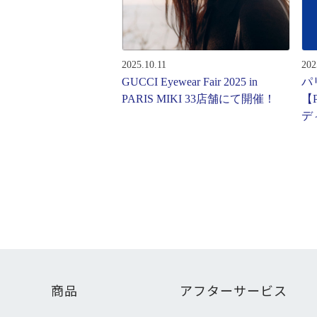
レンズ
アフ
サングラス
会社情
補聴器
2025.10.11
202
会社
コンタクトレンズ
GUCCI Eyewear Fair 2025 in
パ
パリ
PARIS MIKI 33店舗にて開催！
【P
グッズ・小物
デ
採用
ブランドを探す
お問
ブランド一覧
English
商品
アフターサービス