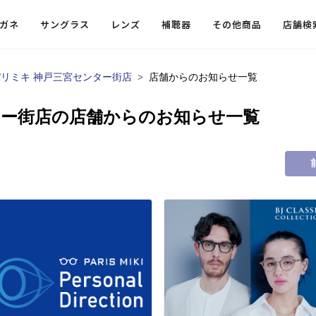
ガネ
サングラス
レンズ
補聴器
その他商品
店舗検
パリミキ 神戸三宮センター街店
店舗からのお知らせ一覧
ードレンズ
ンツを探す
探す
探す
・小物
機能性レンズ
価格から探す
価格から探す
ター街店の店舗からのお知らせ一覧
フコンテンツ
レンズ
・飛沫対策メガネ
ウェリントン
ウェリントン
偏光機能レンズ
～￥10,000
～￥10,000
ルテイ
タッフコンテンツ一覧
用レンズ
リシモ猫部
スクエア（四角）
スクエア（四角）
調光レンズ
￥10,001～￥20,000
￥10,001～￥20,000
ゴルフ
ーディネート
（近々・中近）レンズ
N DELIGHT（サンデライト）
ラウンド（丸）
ラウンド（丸）
キャスリーBS Light
￥20,001～￥30,000
￥20,001～￥30,000
抗菌機
ビュー
入れグッズ
ボストン
ボストン
乱視用レンズ
￥30,001～￥40,000
￥30,001～￥40,000
KUMOR
ログ
ミングッズ
フォックス
フォックス
タフクリアコートレンズ
￥40,001～￥50,000
￥40,001～￥50,000
エクスプ
らせ
オーバル
オーバル
￥50,001～
￥50,001～
まめちしき
子ども近視レンズ
ボスリントン
ボスリントン
てのお客様へ
クラウンパント
クラウンパント