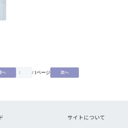
/
1
ページ
前へ
次へ
ド
サイトについて