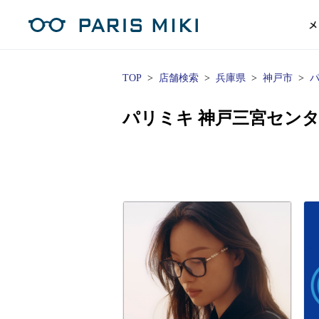
メ
TOP
店舗検索
兵庫県
神戸市
マイページ
パリミキのスタンダードレンズ
コンタクトレンズ
ハイグレ
コンテ
形から
形から
グッズ
メガネフレーム一覧
サングラス一覧
補聴器TOPページ
パリミキ 神戸三宮セン
スタッ
Opera Club会員
単焦点
花粉
単焦点レンズ
1日使い捨てレンズ
MEN
MEN
「聞こえ」について
※店舗で会員登録された方
ス
遠近両
フェ
遠近両用レンズ
1日使い捨てレンズ（カラー）
WOMEN
WOMEN
ご利用の流れ
オンラインショップ会員
コ
※オンラインで会員登録された方
室内用
SU
スマホイージー
2週間交換レンズ
UNISEX
UNISEX
レ
お手
店舗を探す
室内用（近々・中近）レンズ
2週間交換レンズ（カラー）
KIDS
KIDS
ブ
ムー
店舗検索/来店予約
ブランド一覧を見る
ブランド一覧を見る
お知
商品を探す
目の
メガネ
初め