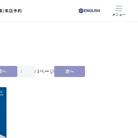
索/来店予約
ENGLISH
メニュー
色から探す
色から探す
お悩みからレンズを探す
ン保護レンズ
ブラック
ブラック
ブラウン
ブラウン
ゴールド
ゴールド
シルバー
シルバー
クリア
クリア
充実のレンズサービス
ピンク
ピンク
グレー
グレー
ホワイト
ホワイト
レッド
レッド
ブルー
ブルー
専用レンズ
イエロー
イエロー
グリーン
グリーン
パープル
パープル
オレンジ
オレンジ
/
1
ページ
前へ
次へ
レンズ交換
能付きコートレンズ
レンズの選び方
I 291 くもりにくい
レス レンズ サービス