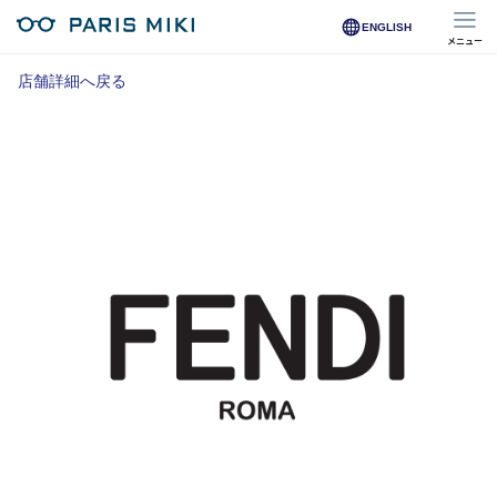
ENGLISH
メニュー
マイページ
店舗詳細へ戻る
Opera Club会員
※店舗で会員登録された方
オンラインショップ会員
※オンラインで会員登録された方
店舗を探す
店舗検索/来店予約
商品を探す
メガネ