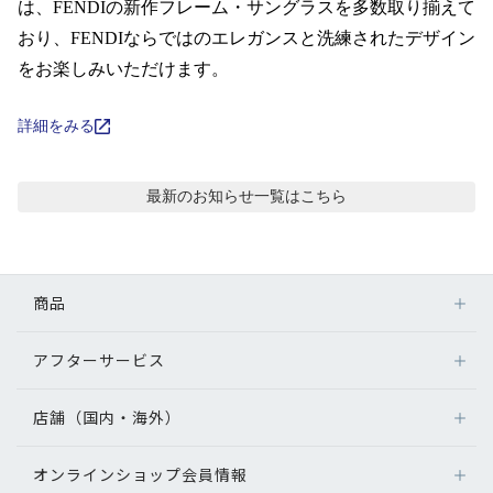
コンテンツを探す
は、FENDIの新作フレーム・サングラスを多数取り揃えて
おり、FENDIならではのエレガンスと洗練されたデザイン
スタッフコンテンツ
をお楽しみいただけます。
スタッフコンテンツ一覧
詳細をみる
コーディネート
最新のお知らせ
一覧はこちら
レビュー
商品
ブログ
アフターサービス
メガネ
お知らせ
レンズ
店舗（国内・海外）
アフターサービス
サングラス
メガネの保証について
目のまめちしき
補聴器
オンラインショップ会員情報
店舗検索
メガネの不具合、修理について