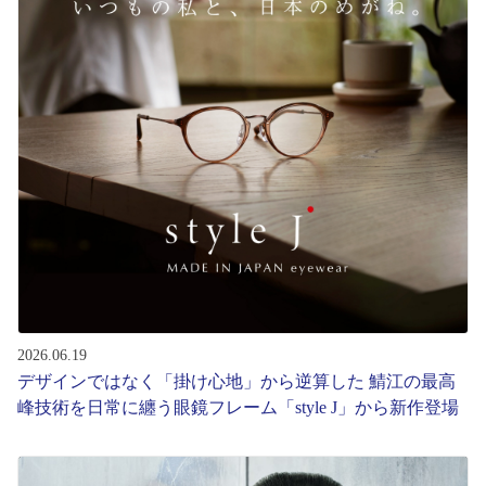
コンテンツを探す
スタッフコンテンツ
スタッフコンテンツ一覧
コーディネート
レビュー
ブログ
2026.06.19
デザインではなく「掛け心地」から逆算した 鯖江の最高
お知らせ
峰技術を日常に纏う眼鏡フレーム「style J」から新作登場
目のまめちしき