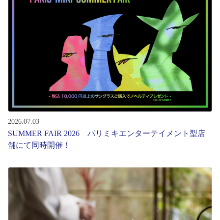
レンズ
サングラス
補聴器
コンタクトレンズ
2026.07.03
SUMMER FAIR 2026 パリミキエンターテイメント型店
グッズ・小物
舗にて同時開催！
ブランドを探す
ブランド一覧