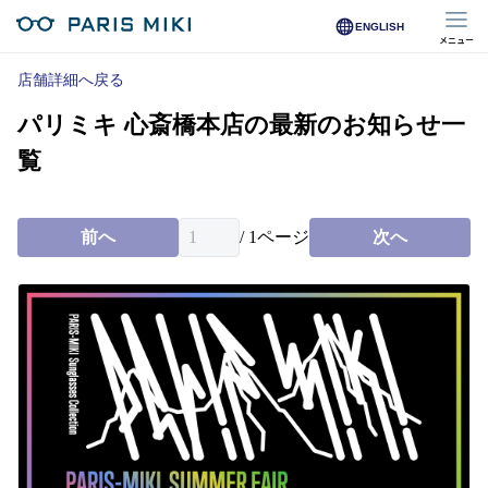
ENGLISH
メニュー
マイページ
店舗詳細へ戻る
パリミキ 心斎橋本店の最新のお知らせ一
Opera Club会員
※店舗で会員登録された方
覧
オンラインショップ会員
※オンラインで会員登録された方
前へ
/
1
ページ
次へ
店舗を探す
店舗検索/来店予約
商品を探す
メガネ