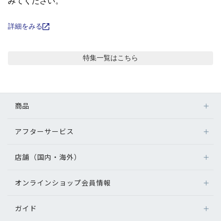
コンテンツを探す
みてください。
スタッフコンテンツ
詳細をみる
スタッフコンテンツ一覧
特集
一覧はこちら
コーディネート
商品
レビュー
アフターサービス
メガネ
ブログ
レンズ
店舗（国内・海外）
アフターサービス
サングラス
メガネの保証について
お知らせ
補聴器
オンラインショップ会員情報
店舗検索
メガネの不具合、修理について
コンタクトレンズ
海外店舗のご案内
補聴器に関するアフターサービス
目のまめちしき
ガイド
ログイン
グッズ・小物