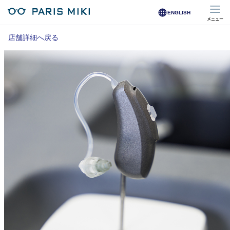
ENGLISH
メニュー
マイページ
店舗詳細へ戻る
Opera Club会員
※店舗で会員登録された方
オンラインショップ会員
※オンラインで会員登録された方
店舗を探す
店舗検索/来店予約
商品を探す
メガネ