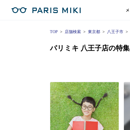
メ
TOP
店舗検索
東京都
八王子市
マイページ
パリミキのスタンダードレンズ
コンタクトレンズ
ハイグレ
コンテ
形から
形から
グッズ
メガネフレーム一覧
サングラス一覧
補聴器TOPページ
パリミキ 八王子店の特
スタッ
Opera Club会員
単焦点
花粉
単焦点レンズ
1日使い捨てレンズ
MEN
MEN
「聞こえ」について
※店舗で会員登録された方
ス
遠近両
フェ
遠近両用レンズ
1日使い捨てレンズ（カラー）
WOMEN
WOMEN
ご利用の流れ
オンラインショップ会員
コ
※オンラインで会員登録された方
室内用
SU
スマホイージー
2週間交換レンズ
UNISEX
UNISEX
レ
お手
店舗を探す
室内用（近々・中近）レンズ
2週間交換レンズ（カラー）
KIDS
KIDS
ブ
ムー
店舗検索/来店予約
ブランド一覧を見る
ブランド一覧を見る
お知
商品を探す
目の
メガネ
初め