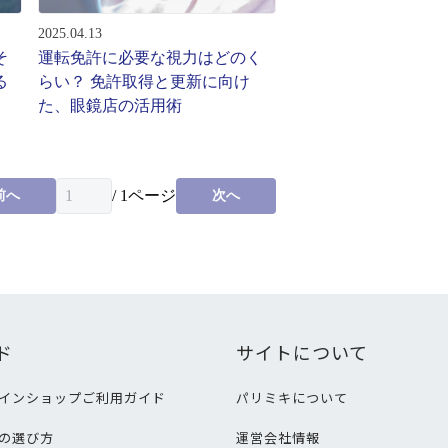
2025.04.13
そ
運転免許に必要な視力はどのく
る
らい？ 免許取得と更新に向け
た、眼鏡店の活用術
/
1
ページ
前へ
次へ
ド
サイトについて
インショップご利用ガイド
パリミキについて
の選び方
運営会社情報