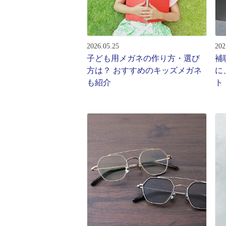
レンズ
アフ
サングラス
会社情
補聴器
2026.05.25
202
会社
コンタクトレンズ
子ども用メガネの作り方・選び
補
パリ
方は？ おすすめのキッズメガネ
に
グッズ・小物
も紹介
ト
採用
ブランドを探す
お問
ブランド一覧
English