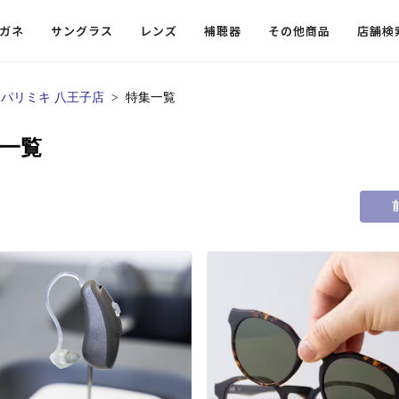
ガネ
サングラス
レンズ
補聴器
その他商品
店舗検
パリミキ 八王子店
特集一覧
ードレンズ
ンツを探す
探す
探す
・小物
機能性レンズ
価格から探す
価格から探す
集一覧
フコンテンツ
レンズ
・飛沫対策メガネ
ウェリントン
ウェリントン
偏光機能レンズ
～￥10,000
～￥10,000
ルテイ
タッフコンテンツ一覧
用レンズ
リシモ猫部
スクエア（四角）
スクエア（四角）
調光レンズ
￥10,001～￥20,000
￥10,001～￥20,000
ゴルフ
ーディネート
（近々・中近）レンズ
N DELIGHT（サンデライト）
ラウンド（丸）
ラウンド（丸）
キャスリーBS Light
￥20,001～￥30,000
￥20,001～￥30,000
抗菌機
ビュー
入れグッズ
ボストン
ボストン
乱視用レンズ
￥30,001～￥40,000
￥30,001～￥40,000
KUMOR
ログ
ミングッズ
フォックス
フォックス
タフクリアコートレンズ
￥40,001～￥50,000
￥40,001～￥50,000
エクスプ
らせ
オーバル
オーバル
￥50,001～
￥50,001～
まめちしき
子ども近視レンズ
ボスリントン
ボスリントン
てのお客様へ
クラウンパント
クラウンパント