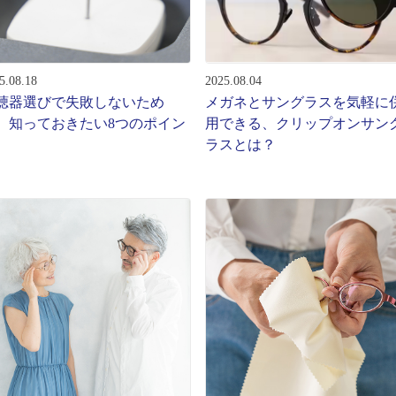
ターサービス
多角形
多角形
報
5.08.18
2025.08.04
概要
聴器選びで失敗しないため
メガネとサングラスを気軽に
ミキについて
、知っておきたい8つのポイン
用できる、クリップオンサン
ラスとは？
情報
い合わせ