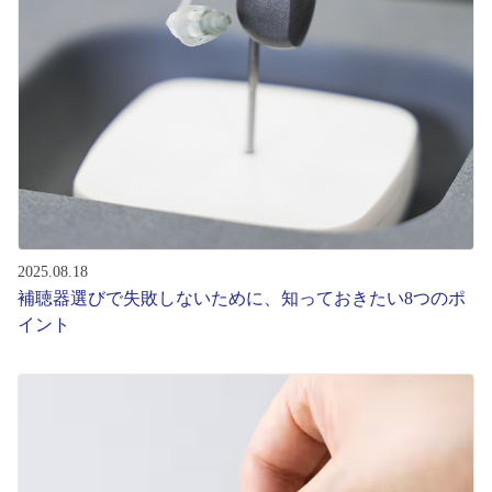
レンズ
サングラス
補聴器
コンタクトレンズ
2025.08.18
補聴器選びで失敗しないために、知っておきたい8つのポ
グッズ・小物
イント
ブランドを探す
ブランド一覧