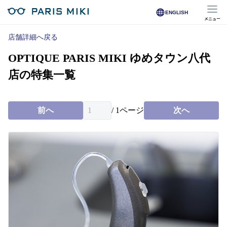
ENGLISH
メニュー
マイページ
店舗詳細へ戻る
OPTIQUE PARIS MIKI ゆめタウン八代
Opera Club会員
※店舗で会員登録された方
店の特集一覧
オンラインショップ会員
※オンラインで会員登録された方
前へ
/
1
ページ
次へ
店舗を探す
店舗検索/来店予約
商品を探す
メガネ