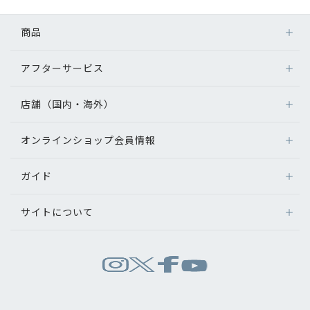
商品
アフターサービス
メガネ
レンズ
店舗（国内・海外）
アフターサービス
サングラス
メガネの保証について
補聴器
オンラインショップ会員情報
店舗検索
メガネの不具合、修理について
コンタクトレンズ
海外店舗のご案内
補聴器に関するアフターサービス
ガイド
ログイン
グッズ・小物
よくあるご質問
新規会員登録
サイトについて
オンラインショップご利用ガイド
メガネの選び方
パリミキについて
お問い合わせ
運営会社情報
試着について
推奨環境