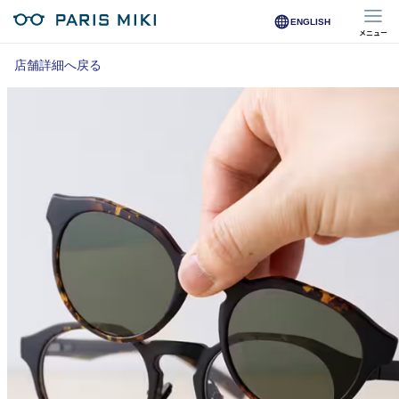
ENGLISH
メニュー
マイページ
店舗詳細へ戻る
Opera Club会員
※店舗で会員登録された方
オンラインショップ会員
※オンラインで会員登録された方
店舗を探す
店舗検索/来店予約
商品を探す
メガネ