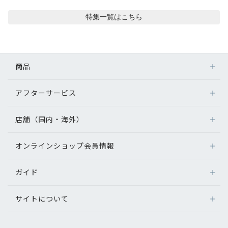
コンテンツを探す
特集
一覧はこちら
スタッフコンテンツ
スタッフコンテンツ一覧
商品
コーディネート
アフターサービス
メガネ
レンズ
店舗（国内・海外）
レビュー
アフターサービス
サングラス
メガネの保証について
補聴器
オンラインショップ会員情報
店舗検索
ブログ
メガネの不具合、修理について
コンタクトレンズ
海外店舗のご案内
補聴器に関するアフターサービス
ガイド
ログイン
グッズ・小物
お知らせ
よくあるご質問
新規会員登録
サイトについて
オンラインショップご利用ガイド
目のまめちしき
メガネの選び方
パリミキについて