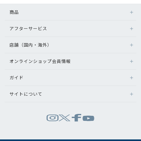
コンテンツを探す
商品
スタッフコンテンツ
アフターサービス
メガネ
スタッフコンテンツ一覧
レンズ
店舗（国内・海外）
アフターサービス
サングラス
コーディネート
メガネの保証について
補聴器
オンラインショップ会員情報
店舗検索
メガネの不具合、修理について
コンタクトレンズ
海外店舗のご案内
レビュー
補聴器に関するアフターサービス
ガイド
ログイン
グッズ・小物
よくあるご質問
新規会員登録
ブログ
サイトについて
オンラインショップご利用ガイド
メガネの選び方
パリミキについて
お知らせ
お問い合わせ
運営会社情報
試着について
推奨環境
目のまめちしき