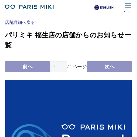
ENGLISH
メニュー
マイページ
店舗詳細へ戻る
パリミキ 福生店の店舗からのお知らせ一
Opera Club会員
※店舗で会員登録された方
覧
オンラインショップ会員
※オンラインで会員登録された方
前へ
/
1
ページ
次へ
店舗を探す
店舗検索/来店予約
商品を探す
メガネ