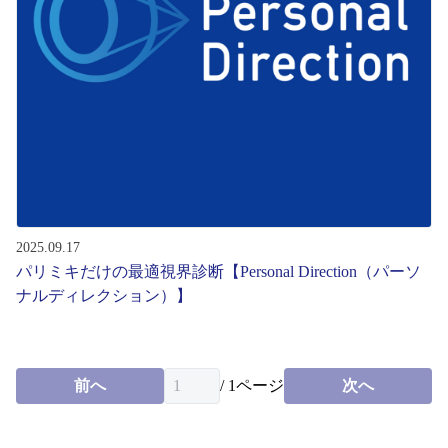
レンズ
サングラス
補聴器
コンタクトレンズ
2025.09.17
パリミキだけの最適視界診断【Personal Direction（パーソ
グッズ・小物
ナルディレクション）】
ブランドを探す
前へ
/
1
ページ
次へ
ブランド一覧