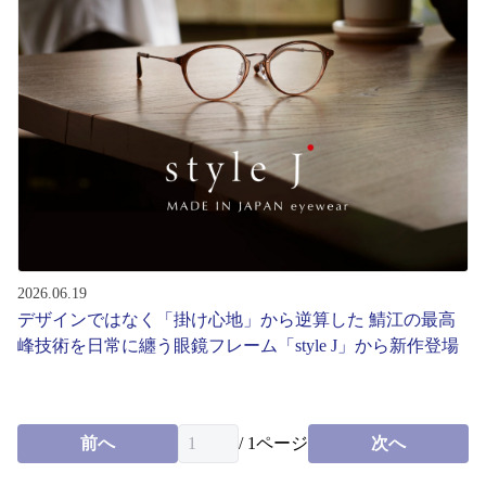
コンテンツを探す
スタッフコンテンツ
スタッフコンテンツ一覧
コーディネート
レビュー
2026.06.19
デザインではなく「掛け心地」から逆算した 鯖江の最高
ブログ
峰技術を日常に纏う眼鏡フレーム「style J」から新作登場
お知らせ
前へ
/
1
ページ
次へ
目のまめちしき