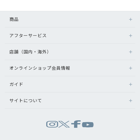
初めてのお客様へ
商品
アフターサービス
アフターサービス
メガネ
レンズ
会社情報
店舗（国内・海外）
アフターサービス
サングラス
メガネの保証について
会社概要
補聴器
オンラインショップ会員情報
店舗検索
メガネの不具合、修理について
コンタクトレンズ
海外店舗のご案内
補聴器に関するアフターサービス
パリミキについて
ガイド
ログイン
グッズ・小物
よくあるご質問
新規会員登録
サイトについて
オンラインショップご利用ガイド
採用情報
メガネの選び方
パリミキについて
お問い合わせ
お問い合わせ
運営会社情報
試着について
推奨環境