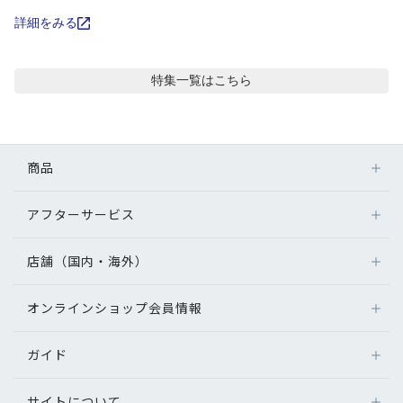
コンテンツを探す
詳細をみる
スタッフコンテンツ
特集
一覧はこちら
スタッフコンテンツ一覧
コーディネート
商品
レビュー
アフターサービス
メガネ
レンズ
店舗（国内・海外）
アフターサービス
ブログ
サングラス
メガネの保証について
補聴器
オンラインショップ会員情報
店舗検索
メガネの不具合、修理について
お知らせ
コンタクトレンズ
海外店舗のご案内
補聴器に関するアフターサービス
ガイド
ログイン
グッズ・小物
目のまめちしき
よくあるご質問
新規会員登録
サイトについて
オンラインショップご利用ガイド