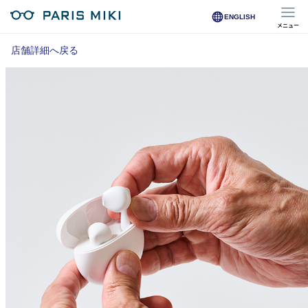
ENGLISH
メニュー
マイページ
店舗詳細へ戻る
Opera Club会員
※店舗で会員登録された方
オンラインショップ会員
※オンラインで会員登録された方
店舗を探す
店舗検索/来店予約
商品を探す
メガネ