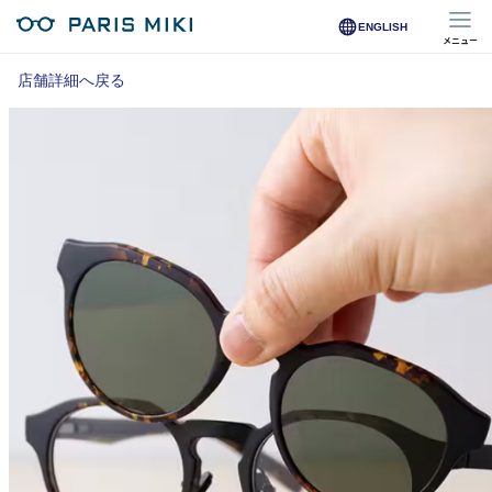
ENGLISH
メニュー
マイページ
店舗詳細へ戻る
Opera Club会員
※店舗で会員登録された方
オンラインショップ会員
※オンラインで会員登録された方
店舗を探す
店舗検索/来店予約
商品を探す
メガネ