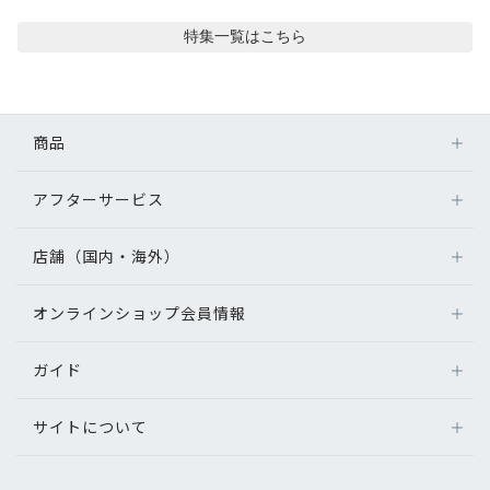
コンテンツを探す
特集
一覧はこちら
スタッフコンテンツ
スタッフコンテンツ一覧
商品
コーディネート
アフターサービス
メガネ
レンズ
店舗（国内・海外）
レビュー
アフターサービス
サングラス
メガネの保証について
補聴器
オンラインショップ会員情報
店舗検索
ブログ
メガネの不具合、修理について
コンタクトレンズ
海外店舗のご案内
補聴器に関するアフターサービス
ガイド
ログイン
グッズ・小物
お知らせ
よくあるご質問
新規会員登録
サイトについて
オンラインショップご利用ガイド
目のまめちしき
メガネの選び方
パリミキについて