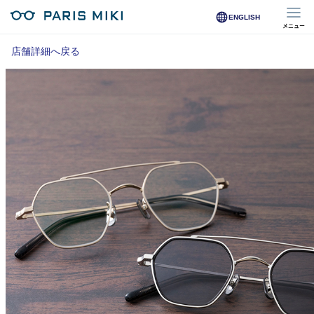
ENGLISH
メニュー
マイページ
店舗詳細へ戻る
Opera Club会員
※店舗で会員登録された方
オンラインショップ会員
※オンラインで会員登録された方
店舗を探す
店舗検索/来店予約
商品を探す
メガネ