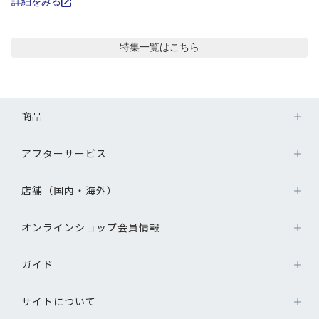
コンテンツを探す
詳細をみる
スタッフコンテンツ
特集
一覧はこちら
スタッフコンテンツ一覧
商品
コーディネート
アフターサービス
メガネ
レビュー
レンズ
店舗（国内・海外）
アフターサービス
サングラス
ブログ
メガネの保証について
補聴器
オンラインショップ会員情報
店舗検索
メガネの不具合、修理について
コンタクトレンズ
海外店舗のご案内
お知らせ
補聴器に関するアフターサービス
ガイド
ログイン
グッズ・小物
よくあるご質問
新規会員登録
目のまめちしき
サイトについて
オンラインショップご利用ガイド