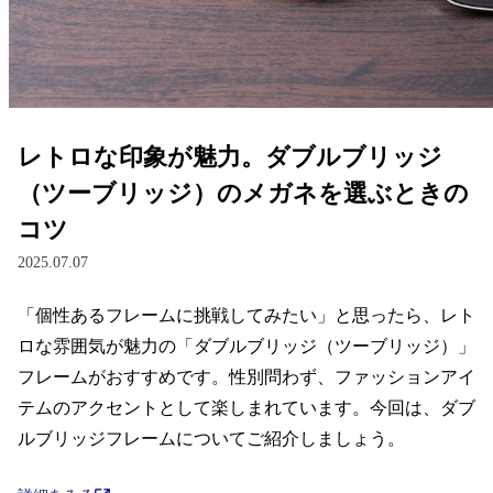
レンズ
サングラス
レトロな印象が魅力。ダブルブリッジ
補聴器
（ツーブリッジ）のメガネを選ぶときの
コツ
コンタクトレンズ
2025.07.07
「個性あるフレームに挑戦してみたい」と思ったら、レト
グッズ・小物
ロな雰囲気が魅力の「ダブルブリッジ（ツーブリッジ）」
ブランドを探す
フレームがおすすめです。性別問わず、ファッションアイ
テムのアクセントとして楽しまれています。今回は、ダブ
ブランド一覧
ルブリッジフレームについてご紹介しましょう。