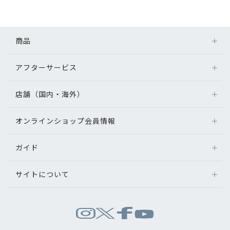
初めてのお客様へ
商品
アフターサービス
アフターサービス
メガネ
会社情報
レンズ
店舗（国内・海外）
アフターサービス
サングラス
会社概要
メガネの保証について
補聴器
オンラインショップ会員情報
店舗検索
メガネの不具合、修理について
コンタクトレンズ
パリミキについて
海外店舗のご案内
補聴器に関するアフターサービス
ガイド
ログイン
グッズ・小物
よくあるご質問
新規会員登録
採用情報
サイトについて
オンラインショップご利用ガイド
メガネの選び方
パリミキについて
お問い合わせ
お問い合わせ
運営会社情報
試着について