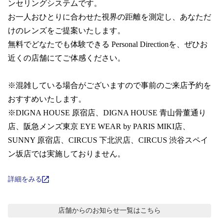
コンテンツを探す
ンセリングシステムです。  

お一人おひとりに合わせた視界の距離を測定し、あなただ
スタッフコンテンツ
けのレンズをご提案いたします。

無料でどなたでも体験できる Personal Directionを、ぜひお
スタッフコンテンツ一覧
近くの店舗にてご体感ください。

コーディネート
※混雑している場合がございますので事前のご来店予約を
おすすめいたします。 

※DIGNA HOUSE 原宿店、DIGNA HOUSE 青山骨董通り
レビュー
店、阪急メンズ東京 EYE WEAR by PARIS MIKI店、 
SUNNY 原宿店、CIRCUS 下北沢店、CIRCUS 渋谷スペイ
ブログ
ン坂店では実施しておりません。
お知らせ
詳細をみる
目のまめちしき
店舗からのお知らせ
一覧はこちら