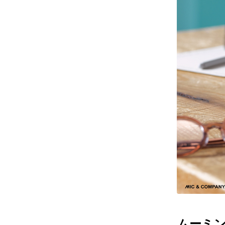
レンズ
アフ
サングラス
会社情
補聴器
会社
コンタクトレンズ
パリ
グッズ・小物
採用
ブランドを探す
お問
ブランド一覧
English
ムーミン