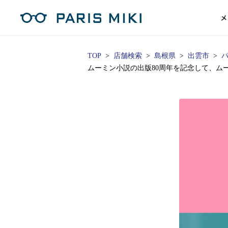
メ
TOP
店舗検索
島根県
出雲市
ムーミン小説の出版80周年を記念して、ム
マイページ
パリミキのスタンダードレンズ
コンタクトレンズ
ハイグレ
コンテ
形から
形から
グッズ
メガネフレーム一覧
サングラス一覧
補聴器TOPページ
スタッ
Opera Club会員
単焦点
花粉
単焦点レンズ
1日使い捨てレンズ
MEN
MEN
「聞こえ」について
※店舗で会員登録された方
ス
遠近両
フェ
遠近両用レンズ
1日使い捨てレンズ（カラー）
WOMEN
WOMEN
ご利用の流れ
オンラインショップ会員
コ
※オンラインで会員登録された方
室内用
SU
スマホイージー
2週間交換レンズ
UNISEX
UNISEX
レ
お手
店舗を探す
室内用（近々・中近）レンズ
2週間交換レンズ（カラー）
KIDS
KIDS
ブ
ムー
店舗検索/来店予約
ブランド一覧を見る
ブランド一覧を見る
お知
商品を探す
目の
メガネ
初め