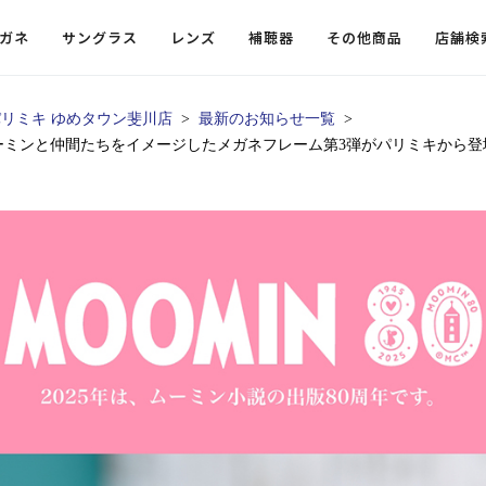
ガネ
サングラス
レンズ
補聴器
その他商品
店舗検
パリミキ ゆめタウン斐川店
最新のお知らせ一覧
ーミンと仲間たちをイメージしたメガネフレーム第3弾がパリミキから登
ードレンズ
ンツを探す
探す
探す
・小物
機能性レンズ
価格から探す
価格から探す
フコンテンツ
レンズ
・飛沫対策メガネ
ウェリントン
ウェリントン
偏光機能レンズ
～￥10,000
～￥10,000
ルテイ
タッフコンテンツ一覧
用レンズ
リシモ猫部
スクエア（四角）
スクエア（四角）
調光レンズ
￥10,001～￥20,000
￥10,001～￥20,000
ゴルフ
ーディネート
（近々・中近）レンズ
N DELIGHT（サンデライト）
ラウンド（丸）
ラウンド（丸）
キャスリーBS Light
￥20,001～￥30,000
￥20,001～￥30,000
抗菌機
ビュー
入れグッズ
ボストン
ボストン
乱視用レンズ
￥30,001～￥40,000
￥30,001～￥40,000
KUMOR
ログ
ミングッズ
フォックス
フォックス
タフクリアコートレンズ
￥40,001～￥50,000
￥40,001～￥50,000
エクスプ
らせ
オーバル
オーバル
￥50,001～
￥50,001～
まめちしき
子ども近視レンズ
ボスリントン
ボスリントン
てのお客様へ
クラウンパント
クラウンパント