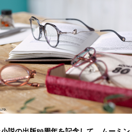
ターサービス
多角形
多角形
報
概要
ミキについて
情報
い合わせ
小説の出版80周年を記念して、ムーミン