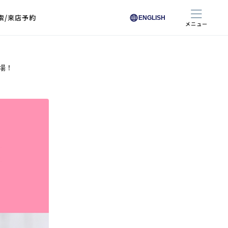
索/来店予約
ENGLISH
メニュー
場！
色から探す
色から探す
お悩みからレンズを探す
ン保護レンズ
ブラック
ブラック
ブラウン
ブラウン
ゴールド
ゴールド
シルバー
シルバー
クリア
クリア
充実のレンズサービス
ピンク
ピンク
グレー
グレー
ホワイト
ホワイト
レッド
レッド
ブルー
ブルー
専用レンズ
イエロー
イエロー
グリーン
グリーン
パープル
パープル
オレンジ
オレンジ
レンズ交換
能付きコートレンズ
レンズの選び方
I 291 くもりにくい
レス レンズ サービス