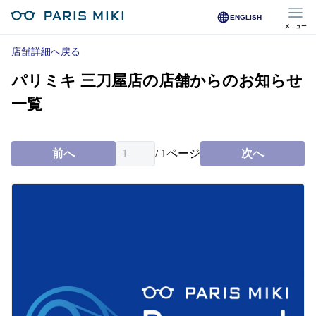
ENGLISH
メニュー
マイページ
店舗詳細へ戻る
パリミキ 三刀屋店の店舗からのお知らせ
Opera Club会員
※店舗で会員登録された方
一覧
オンラインショップ会員
※オンラインで会員登録された方
前へ
/
1
ページ
次へ
店舗を探す
店舗検索/来店予約
商品を探す
メガネ