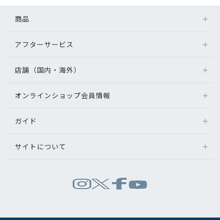
コンテンツを探す
商品
スタッフコンテンツ
アフターサービス
メガネ
スタッフコンテンツ一覧
レンズ
店舗（国内・海外）
アフターサービス
サングラス
コーディネート
メガネの保証について
補聴器
オンラインショップ会員情報
店舗検索
メガネの不具合、修理について
コンタクトレンズ
海外店舗のご案内
レビュー
補聴器に関するアフターサービス
ガイド
ログイン
グッズ・小物
よくあるご質問
新規会員登録
ブログ
サイトについて
オンラインショップご利用ガイド
メガネの選び方
パリミキについて
お知らせ
お問い合わせ
運営会社情報
試着について
推奨環境
目のまめちしき