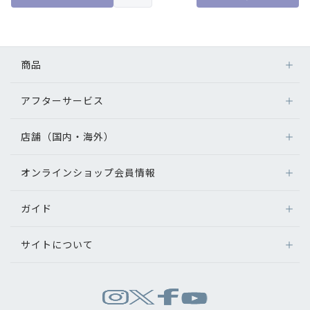
商品
アフターサービス
メガネ
レンズ
店舗（国内・海外）
アフターサービス
サングラス
メガネの保証について
補聴器
オンラインショップ会員情報
店舗検索
メガネの不具合、修理について
コンタクトレンズ
海外店舗のご案内
補聴器に関するアフターサービス
ガイド
ログイン
グッズ・小物
よくあるご質問
新規会員登録
サイトについて
オンラインショップご利用ガイド
メガネの選び方
パリミキについて
お問い合わせ
運営会社情報