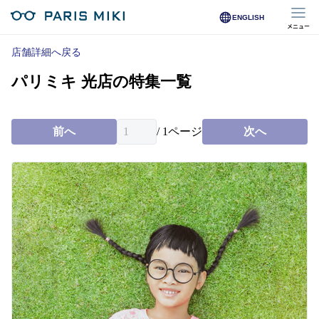
ENGLISH
メニュー
マイページ
店舗詳細へ戻る
パリミキ 光店の特集一覧
Opera Club会員
※店舗で会員登録された方
前へ
/
1
ページ
次へ
オンラインショップ会員
※オンラインで会員登録された方
店舗を探す
店舗検索/来店予約
商品を探す
メガネ