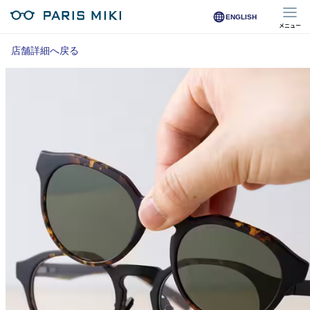
ENGLISH
メニュー
マイページ
店舗詳細へ戻る
Opera Club会員
※店舗で会員登録された方
オンラインショップ会員
※オンラインで会員登録された方
店舗を探す
店舗検索/来店予約
商品を探す
メガネ