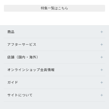
コンテンツを探す
特集
一覧はこちら
スタッフコンテンツ
スタッフコンテンツ一覧
商品
コーディネート
アフターサービス
メガネ
レンズ
店舗（国内・海外）
レビュー
アフターサービス
サングラス
メガネの保証について
補聴器
オンラインショップ会員情報
店舗検索
ブログ
メガネの不具合、修理について
コンタクトレンズ
海外店舗のご案内
補聴器に関するアフターサービス
ガイド
ログイン
グッズ・小物
お知らせ
よくあるご質問
新規会員登録
サイトについて
オンラインショップご利用ガイド
目のまめちしき
メガネの選び方
パリミキについて