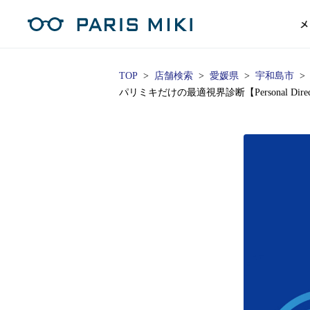
メ
TOP
店舗検索
愛媛県
宇和島市
パリミキだけの最適視界診断【Personal Di
マイページ
パリミキのスタンダードレンズ
コンタクトレンズ
ハイグレ
コンテ
形から
形から
グッズ
メガネフレーム一覧
サングラス一覧
補聴器TOPページ
スタッ
Opera Club会員
単焦点
花粉
単焦点レンズ
1日使い捨てレンズ
MEN
MEN
「聞こえ」について
※店舗で会員登録された方
ス
遠近両
フェ
遠近両用レンズ
1日使い捨てレンズ（カラー）
WOMEN
WOMEN
ご利用の流れ
オンラインショップ会員
コ
※オンラインで会員登録された方
室内用
SU
スマホイージー
2週間交換レンズ
UNISEX
UNISEX
レ
お手
店舗を探す
室内用（近々・中近）レンズ
2週間交換レンズ（カラー）
KIDS
KIDS
ブ
ムー
店舗検索/来店予約
ブランド一覧を見る
ブランド一覧を見る
お知
商品を探す
目の
メガネ
初め