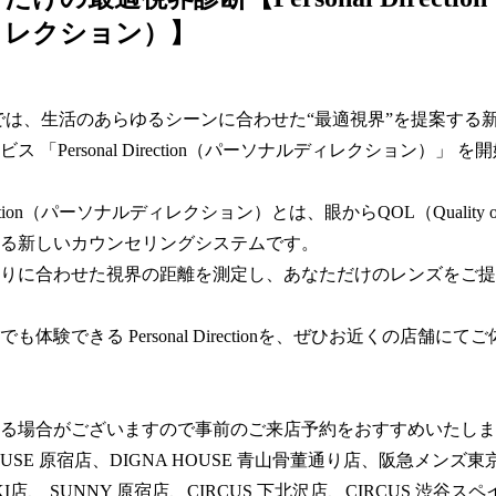
ィレクション）】
MIKIでは、生活のあらゆるシーンに合わせた“最適視界”を提案する
ス 「Personal Direction（パーソナルディレクション）」 
Direction（パーソナルディレクション）とは、眼からQOL（Quality o
る新しいカウンセリングシステムです。  

りに合わせた視界の距離を測定し、あなただけのレンズをご提
も体験できる Personal Directionを、ぜひお近くの店舗にて
る場合がございますので事前のご来店予約をおすすめいたします
OUSE 原宿店、DIGNA HOUSE 青山骨董通り店、阪急メンズ東京 E
 MIKI店、 SUNNY 原宿店、CIRCUS 下北沢店、CIRCUS 渋谷