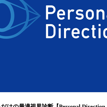
ターサービス
多角形
多角形
報
概要
ミキについて
情報
い合わせ
けの最適視界診断【Personal Directi