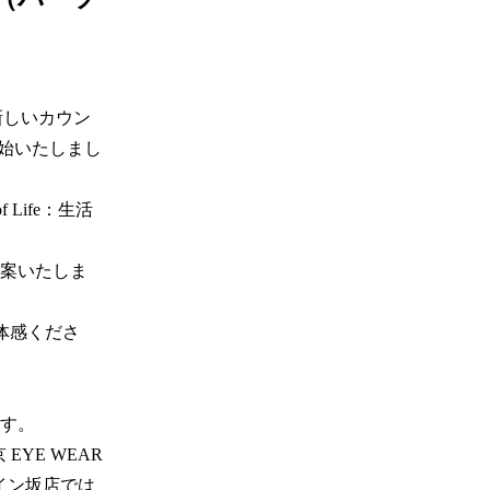
新しいカウン
を開始いたしまし
f Life：生活
案いたしま
ご体感くださ
。 

YE WEAR 
スペイン坂店では