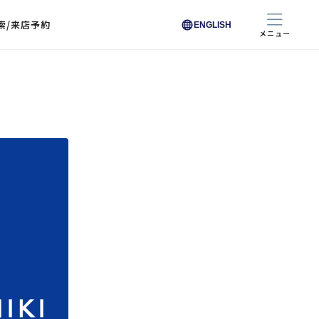
索/来店予約
ENGLISH
メニュー
色から探す
色から探す
お悩みからレンズを探す
ン保護レンズ
ブラック
ブラック
ブラウン
ブラウン
ゴールド
ゴールド
シルバー
シルバー
クリア
クリア
充実のレンズサービス
ピンク
ピンク
グレー
グレー
ホワイト
ホワイト
レッド
レッド
ブルー
ブルー
専用レンズ
イエロー
イエロー
グリーン
グリーン
パープル
パープル
オレンジ
オレンジ
レンズ交換
能付きコートレンズ
レンズの選び方
I 291 くもりにくい
レス レンズ サービス