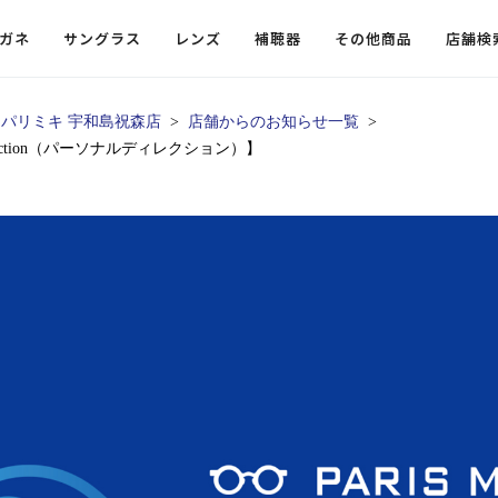
ガネ
サングラス
レンズ
補聴器
その他商品
店舗検
パリミキ 宇和島祝森店
店舗からのお知らせ一覧
rection（パーソナルディレクション）】
ードレンズ
ンツを探す
探す
探す
・小物
機能性レンズ
価格から探す
価格から探す
フコンテンツ
レンズ
・飛沫対策メガネ
ウェリントン
ウェリントン
偏光機能レンズ
～￥10,000
～￥10,000
ルテイ
タッフコンテンツ一覧
用レンズ
リシモ猫部
スクエア（四角）
スクエア（四角）
調光レンズ
￥10,001～￥20,000
￥10,001～￥20,000
ゴルフ
ーディネート
（近々・中近）レンズ
N DELIGHT（サンデライト）
ラウンド（丸）
ラウンド（丸）
キャスリーBS Light
￥20,001～￥30,000
￥20,001～￥30,000
抗菌機
ビュー
入れグッズ
ボストン
ボストン
乱視用レンズ
￥30,001～￥40,000
￥30,001～￥40,000
KUMOR
ログ
ミングッズ
フォックス
フォックス
タフクリアコートレンズ
￥40,001～￥50,000
￥40,001～￥50,000
エクスプ
らせ
オーバル
オーバル
￥50,001～
￥50,001～
まめちしき
子ども近視レンズ
ボスリントン
ボスリントン
てのお客様へ
クラウンパント
クラウンパント