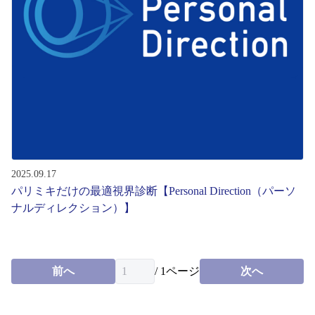
レンズ
サングラス
補聴器
コンタクトレンズ
2025.09.17
パリミキだけの最適視界診断【Personal Direction（パーソ
グッズ・小物
ナルディレクション）】
ブランドを探す
前へ
/
1
ページ
次へ
ブランド一覧