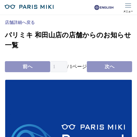
ENGLISH
メニュー
マイページ
店舗詳細へ戻る
パリミキ 和田山店の店舗からのお知らせ
Opera Club会員
※店舗で会員登録された方
一覧
オンラインショップ会員
※オンラインで会員登録された方
前へ
/
1
ページ
次へ
店舗を探す
店舗検索/来店予約
商品を探す
メガネ