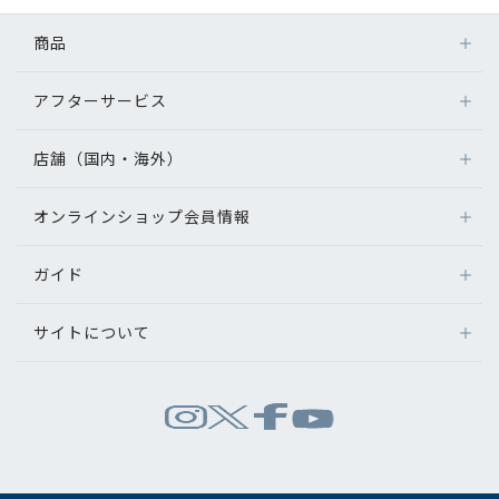
コンテンツを探す
商品
スタッフコンテンツ
アフターサービス
メガネ
スタッフコンテンツ一覧
レンズ
店舗（国内・海外）
アフターサービス
サングラス
コーディネート
メガネの保証について
補聴器
オンラインショップ会員情報
店舗検索
メガネの不具合、修理について
コンタクトレンズ
海外店舗のご案内
レビュー
補聴器に関するアフターサービス
ガイド
ログイン
グッズ・小物
よくあるご質問
新規会員登録
ブログ
サイトについて
オンラインショップご利用ガイド
メガネの選び方
パリミキについて
お知らせ
お問い合わせ
運営会社情報
試着について
推奨環境
目のまめちしき