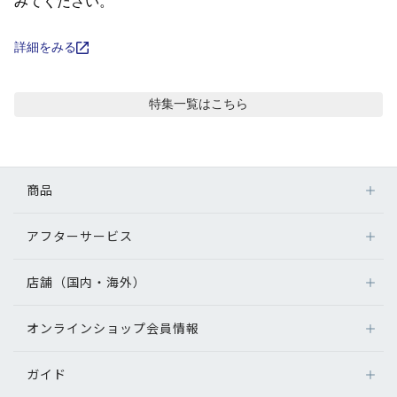
コンテンツを探す
みてください。
スタッフコンテンツ
詳細をみる
スタッフコンテンツ一覧
特集
一覧はこちら
コーディネート
商品
レビュー
アフターサービス
メガネ
ブログ
レンズ
店舗（国内・海外）
アフターサービス
サングラス
メガネの保証について
お知らせ
補聴器
オンラインショップ会員情報
店舗検索
メガネの不具合、修理について
コンタクトレンズ
海外店舗のご案内
補聴器に関するアフターサービス
目のまめちしき
ガイド
ログイン
グッズ・小物