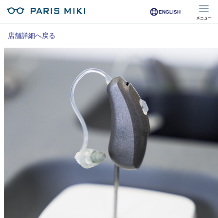
ENGLISH
メニュー
マイページ
店舗詳細へ戻る
Opera Club会員
※店舗で会員登録された方
オンラインショップ会員
※オンラインで会員登録された方
店舗を探す
店舗検索/来店予約
商品を探す
メガネ