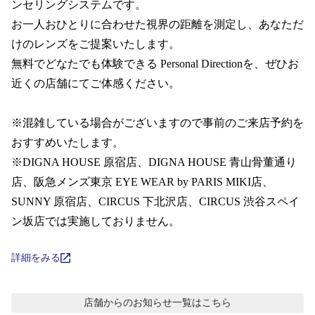
コンテンツを探す
ンセリングシステムです。  

お一人おひとりに合わせた視界の距離を測定し、あなただ
スタッフコンテンツ
けのレンズをご提案いたします。

無料でどなたでも体験できる Personal Directionを、ぜひお
スタッフコンテンツ一覧
近くの店舗にてご体感ください。

コーディネート
※混雑している場合がございますので事前のご来店予約を
おすすめいたします。 

※DIGNA HOUSE 原宿店、DIGNA HOUSE 青山骨董通り
レビュー
店、阪急メンズ東京 EYE WEAR by PARIS MIKI店、 
SUNNY 原宿店、CIRCUS 下北沢店、CIRCUS 渋谷スペイ
ブログ
ン坂店では実施しておりません。
お知らせ
詳細をみる
目のまめちしき
店舗からのお知らせ
一覧はこちら