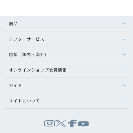
初めてのお客様へ
商品
アフターサービス
アフターサービス
メガネ
会社情報
レンズ
店舗（国内・海外）
アフターサービス
サングラス
会社概要
メガネの保証について
補聴器
オンラインショップ会員情報
店舗検索
メガネの不具合、修理について
コンタクトレンズ
パリミキについて
海外店舗のご案内
補聴器に関するアフターサービス
ガイド
ログイン
グッズ・小物
よくあるご質問
新規会員登録
採用情報
サイトについて
オンラインショップご利用ガイド
メガネの選び方
パリミキについて
お問い合わせ
お問い合わせ
運営会社情報
試着について