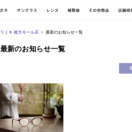
ガネ
サングラス
レンズ
補聴器
その他商品
店舗検
パリミキ 枚方モール店
最新のお知らせ一覧
ードレンズ
ンツを探す
探す
探す
・小物
機能性レンズ
価格から探す
価格から探す
の最新のお知らせ一覧
フコンテンツ
レンズ
・飛沫対策メガネ
ウェリントン
ウェリントン
偏光機能レンズ
～￥10,000
～￥10,000
ルテイ
タッフコンテンツ一覧
用レンズ
リシモ猫部
スクエア（四角）
スクエア（四角）
調光レンズ
￥10,001～￥20,000
￥10,001～￥20,000
ゴルフ
ーディネート
（近々・中近）レンズ
N DELIGHT（サンデライト）
ラウンド（丸）
ラウンド（丸）
キャスリーBS Light
￥20,001～￥30,000
￥20,001～￥30,000
抗菌機
ビュー
入れグッズ
ボストン
ボストン
乱視用レンズ
￥30,001～￥40,000
￥30,001～￥40,000
KUMOR
ログ
ミングッズ
フォックス
フォックス
タフクリアコートレンズ
￥40,001～￥50,000
￥40,001～￥50,000
エクスプ
らせ
オーバル
オーバル
￥50,001～
￥50,001～
まめちしき
子ども近視レンズ
ボスリントン
ボスリントン
てのお客様へ
クラウンパント
クラウンパント