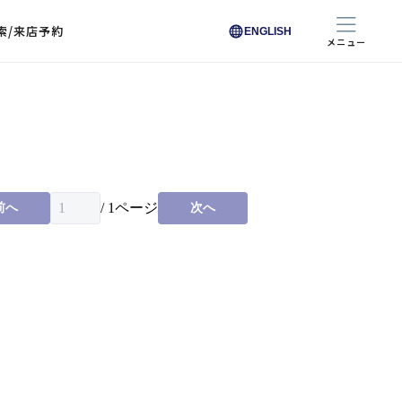
索/来店予約
ENGLISH
メニュー
色から探す
色から探す
お悩みからレンズを探す
ン保護レンズ
ブラック
ブラック
ブラウン
ブラウン
ゴールド
ゴールド
シルバー
シルバー
クリア
クリア
充実のレンズサービス
ピンク
ピンク
グレー
グレー
ホワイト
ホワイト
レッド
レッド
ブルー
ブルー
専用レンズ
イエロー
イエロー
グリーン
グリーン
パープル
パープル
オレンジ
オレンジ
/
1
ページ
前へ
次へ
レンズ交換
能付きコートレンズ
レンズの選び方
I 291 くもりにくい
レス レンズ サービス