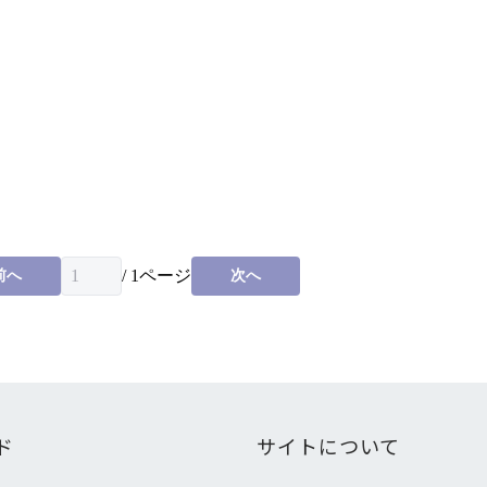
/
1
ページ
前へ
次へ
ド
サイトについて