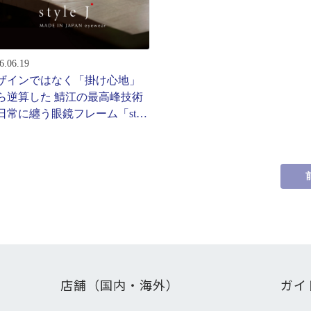
ターサービス
多角形
多角形
報
6.06.19
概要
ザインではなく「掛け心地」
ミキについて
ら逆算した 鯖江の最高峰技術
日常に纏う眼鏡フレーム「style
情報
」から新作登場
い合わせ
店舗（国内・海外）
ガイ