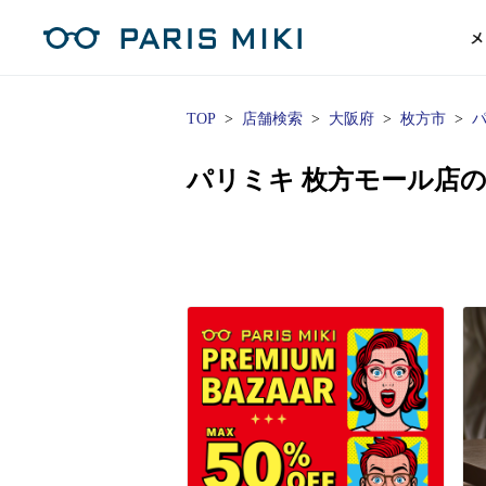
メ
TOP
店舗検索
大阪府
枚方市
マイページ
パリミキのスタンダードレンズ
コンタクトレンズ
ハイグレ
コンテ
形から
形から
グッズ
メガネフレーム一覧
サングラス一覧
補聴器TOPページ
パリミキ 枚方モール店
スタッ
Opera Club会員
単焦点
花粉
単焦点レンズ
1日使い捨てレンズ
MEN
MEN
「聞こえ」について
※店舗で会員登録された方
ス
遠近両
フェ
遠近両用レンズ
1日使い捨てレンズ（カラー）
WOMEN
WOMEN
ご利用の流れ
オンラインショップ会員
コ
※オンラインで会員登録された方
室内用
SU
スマホイージー
2週間交換レンズ
UNISEX
UNISEX
レ
お手
店舗を探す
室内用（近々・中近）レンズ
2週間交換レンズ（カラー）
KIDS
KIDS
ブ
ムー
店舗検索/来店予約
ブランド一覧を見る
ブランド一覧を見る
お知
商品を探す
目の
メガネ
初め