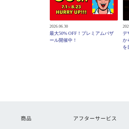
レンズ
アフ
サングラス
会社情
補聴器
2026.06.30
202
会社
コンタクトレンズ
最大50% OFF！プレミアムバザ
デ
パリ
ール開催中！
か
グッズ・小物
を
採用
J
ブランドを探す
お問
ブランド一覧
English
商品
アフターサービス