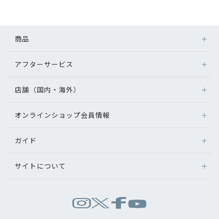
初めてのお客様へ
商品
アフターサービス
アフターサービス
メガネ
会社情報
レンズ
店舗（国内・海外）
アフターサービス
サングラス
会社概要
メガネの保証について
補聴器
オンラインショップ会員情報
店舗検索
メガネの不具合、修理について
コンタクトレンズ
パリミキについて
海外店舗のご案内
補聴器に関するアフターサービス
ガイド
ログイン
グッズ・小物
よくあるご質問
新規会員登録
採用情報
サイトについて
オンラインショップご利用ガイド
メガネの選び方
パリミキについて
お問い合わせ
お問い合わせ
運営会社情報
試着について