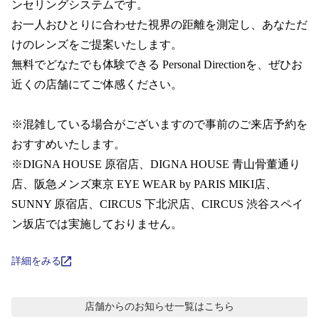
コンテンツを探す
ンセリングシステムです。  

お一人おひとりに合わせた視界の距離を測定し、あなただ
スタッフコンテンツ
けのレンズをご提案いたします。

無料でどなたでも体験できる Personal Directionを、ぜひお
スタッフコンテンツ一覧
近くの店舗にてご体感ください。

コーディネート
※混雑している場合がございますので事前のご来店予約を
おすすめいたします。 

※DIGNA HOUSE 原宿店、DIGNA HOUSE 青山骨董通り
レビュー
店、阪急メンズ東京 EYE WEAR by PARIS MIKI店、 
SUNNY 原宿店、CIRCUS 下北沢店、CIRCUS 渋谷スペイ
ブログ
ン坂店では実施しておりません。
お知らせ
詳細をみる
目のまめちしき
店舗からのお知らせ
一覧はこちら