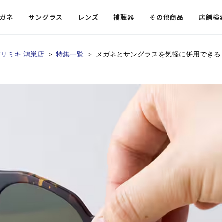
ガネ
サングラス
レンズ
補聴器
その他商品
店舗検
リミキ 鴻巣店
特集一覧
メガネとサングラスを気軽に併用できる
ードレンズ
ンツを探す
探す
探す
・小物
機能性レンズ
価格から探す
価格から探す
フコンテンツ
レンズ
・飛沫対策メガネ
ウェリントン
ウェリントン
偏光機能レンズ
～￥10,000
～￥10,000
ルテイ
タッフコンテンツ一覧
用レンズ
リシモ猫部
スクエア（四角）
スクエア（四角）
調光レンズ
￥10,001～￥20,000
￥10,001～￥20,000
ゴルフ
ーディネート
（近々・中近）レンズ
N DELIGHT（サンデライト）
ラウンド（丸）
ラウンド（丸）
キャスリーBS Light
￥20,001～￥30,000
￥20,001～￥30,000
抗菌機
ビュー
入れグッズ
ボストン
ボストン
乱視用レンズ
￥30,001～￥40,000
￥30,001～￥40,000
KUMOR
ログ
ミングッズ
フォックス
フォックス
タフクリアコートレンズ
￥40,001～￥50,000
￥40,001～￥50,000
エクスプ
らせ
オーバル
オーバル
￥50,001～
￥50,001～
まめちしき
子ども近視レンズ
ボスリントン
ボスリントン
てのお客様へ
クラウンパント
クラウンパント