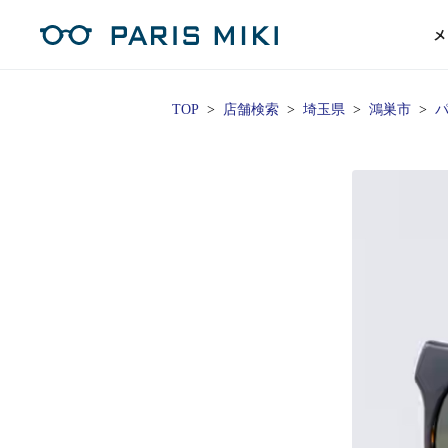
メ
TOP
店舗検索
埼玉県
鴻巣市
パ
マイページ
パリミキのスタンダードレンズ
コンタクトレンズ
ハイグレ
コンテ
形から
形から
グッズ
メガネフレーム一覧
サングラス一覧
補聴器TOPページ
スタッ
Opera Club会員
単焦点
花粉
単焦点レンズ
1日使い捨てレンズ
MEN
MEN
「聞こえ」について
※店舗で会員登録された方
ス
遠近両
フェ
遠近両用レンズ
1日使い捨てレンズ（カラー）
WOMEN
WOMEN
ご利用の流れ
オンラインショップ会員
コ
※オンラインで会員登録された方
室内用
SU
スマホイージー
2週間交換レンズ
UNISEX
UNISEX
レ
お手
店舗を探す
室内用（近々・中近）レンズ
2週間交換レンズ（カラー）
KIDS
KIDS
ブ
ムー
店舗検索/来店予約
ブランド一覧を見る
ブランド一覧を見る
お知
商品を探す
目の
メガネ
初め