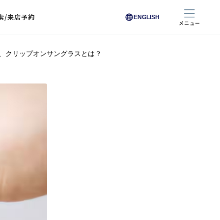
索/来店予約
ENGLISH
メニュー
、クリップオンサングラスとは？
色から探す
色から探す
お悩みからレンズを探す
ン保護レンズ
ブラック
ブラック
ブラウン
ブラウン
ゴールド
ゴールド
シルバー
シルバー
クリア
クリア
充実のレンズサービス
ピンク
ピンク
グレー
グレー
ホワイト
ホワイト
レッド
レッド
ブルー
ブルー
専用レンズ
イエロー
イエロー
グリーン
グリーン
パープル
パープル
オレンジ
オレンジ
レンズ交換
能付きコートレンズ
レンズの選び方
I 291 くもりにくい
レス レンズ サービス