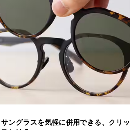
ターサービス
多角形
多角形
報
概要
ミキについて
情報
い合わせ
とサングラスを気軽に併用できる、クリ