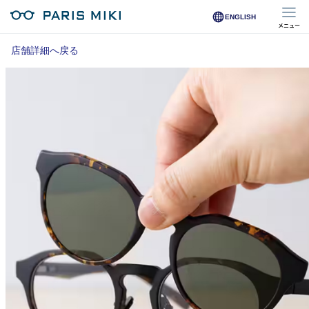
ENGLISH
メニュー
マイページ
店舗詳細へ戻る
Opera Club会員
※店舗で会員登録された方
オンラインショップ会員
※オンラインで会員登録された方
店舗を探す
店舗検索/来店予約
商品を探す
メガネ