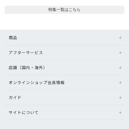
コンテンツを探す
特集
一覧はこちら
スタッフコンテンツ
スタッフコンテンツ一覧
商品
コーディネート
アフターサービス
メガネ
レンズ
店舗（国内・海外）
レビュー
アフターサービス
サングラス
メガネの保証について
補聴器
オンラインショップ会員情報
店舗検索
ブログ
メガネの不具合、修理について
コンタクトレンズ
海外店舗のご案内
補聴器に関するアフターサービス
ガイド
ログイン
グッズ・小物
お知らせ
よくあるご質問
新規会員登録
サイトについて
オンラインショップご利用ガイド
目のまめちしき
メガネの選び方
パリミキについて