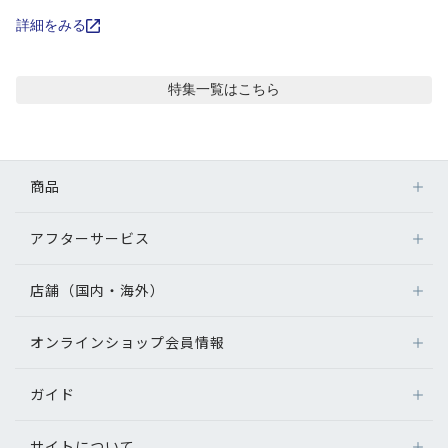
コンテンツを探す
詳細をみる
スタッフコンテンツ
特集
一覧はこちら
スタッフコンテンツ一覧
コーディネート
商品
レビュー
アフターサービス
メガネ
レンズ
店舗（国内・海外）
アフターサービス
ブログ
サングラス
メガネの保証について
補聴器
オンラインショップ会員情報
店舗検索
メガネの不具合、修理について
お知らせ
コンタクトレンズ
海外店舗のご案内
補聴器に関するアフターサービス
ガイド
ログイン
グッズ・小物
目のまめちしき
よくあるご質問
新規会員登録
サイトについて
オンラインショップご利用ガイド