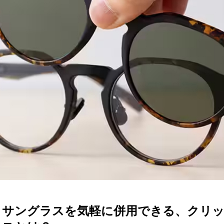
ターサービス
多角形
多角形
報
概要
ミキについて
情報
い合わせ
とサングラスを気軽に併用できる、クリ