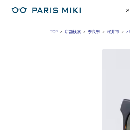
メ
TOP
店舗検索
奈良県
桜井市
パ
マイページ
パリミキのスタンダードレンズ
コンタクトレンズ
ハイグレ
コンテ
形から
形から
グッズ
メガネフレーム一覧
サングラス一覧
補聴器TOPページ
スタッ
Opera Club会員
単焦点
花粉
単焦点レンズ
1日使い捨てレンズ
MEN
MEN
「聞こえ」について
※店舗で会員登録された方
ス
遠近両
フェ
遠近両用レンズ
1日使い捨てレンズ（カラー）
WOMEN
WOMEN
ご利用の流れ
オンラインショップ会員
コ
※オンラインで会員登録された方
室内用
SU
スマホイージー
2週間交換レンズ
UNISEX
UNISEX
レ
お手
店舗を探す
室内用（近々・中近）レンズ
2週間交換レンズ（カラー）
KIDS
KIDS
ブ
ムー
店舗検索/来店予約
ブランド一覧を見る
ブランド一覧を見る
お知
商品を探す
目の
メガネ
初め