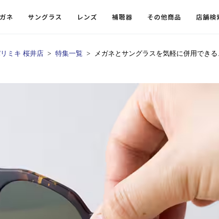
ガネ
サングラス
レンズ
補聴器
その他商品
店舗検
リミキ 桜井店
特集一覧
メガネとサングラスを気軽に併用できる
ードレンズ
ンツを探す
探す
探す
・小物
機能性レンズ
価格から探す
価格から探す
フコンテンツ
レンズ
・飛沫対策メガネ
ウェリントン
ウェリントン
偏光機能レンズ
～￥10,000
～￥10,000
ルテイ
タッフコンテンツ一覧
用レンズ
リシモ猫部
スクエア（四角）
スクエア（四角）
調光レンズ
￥10,001～￥20,000
￥10,001～￥20,000
ゴルフ
ーディネート
（近々・中近）レンズ
N DELIGHT（サンデライト）
ラウンド（丸）
ラウンド（丸）
キャスリーBS Light
￥20,001～￥30,000
￥20,001～￥30,000
抗菌機
ビュー
入れグッズ
ボストン
ボストン
乱視用レンズ
￥30,001～￥40,000
￥30,001～￥40,000
KUMOR
ログ
ミングッズ
フォックス
フォックス
タフクリアコートレンズ
￥40,001～￥50,000
￥40,001～￥50,000
エクスプ
らせ
オーバル
オーバル
￥50,001～
￥50,001～
まめちしき
子ども近視レンズ
ボスリントン
ボスリントン
てのお客様へ
クラウンパント
クラウンパント