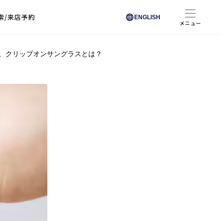
索/来店予約
ENGLISH
メニュー
、クリップオンサングラスとは？
色から探す
色から探す
お悩みからレンズを探す
ン保護レンズ
ブラック
ブラック
ブラウン
ブラウン
ゴールド
ゴールド
シルバー
シルバー
クリア
クリア
充実のレンズサービス
ピンク
ピンク
グレー
グレー
ホワイト
ホワイト
レッド
レッド
ブルー
ブルー
専用レンズ
イエロー
イエロー
グリーン
グリーン
パープル
パープル
オレンジ
オレンジ
レンズ交換
能付きコートレンズ
レンズの選び方
I 291 くもりにくい
レス レンズ サービス