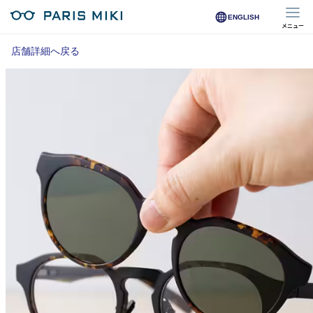
ENGLISH
メニュー
マイページ
店舗詳細へ戻る
Opera Club会員
※店舗で会員登録された方
オンラインショップ会員
※オンラインで会員登録された方
店舗を探す
店舗検索/来店予約
商品を探す
メガネ