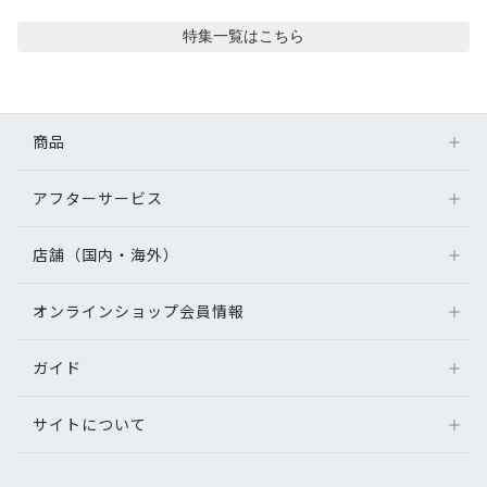
コンテンツを探す
特集
一覧はこちら
スタッフコンテンツ
スタッフコンテンツ一覧
商品
コーディネート
アフターサービス
メガネ
レンズ
店舗（国内・海外）
レビュー
アフターサービス
サングラス
メガネの保証について
補聴器
オンラインショップ会員情報
店舗検索
ブログ
メガネの不具合、修理について
コンタクトレンズ
海外店舗のご案内
補聴器に関するアフターサービス
ガイド
ログイン
グッズ・小物
お知らせ
よくあるご質問
新規会員登録
サイトについて
オンラインショップご利用ガイド
目のまめちしき
メガネの選び方
パリミキについて