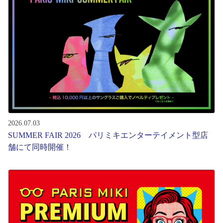
レンズ
サングラス
補聴器
コンタクトレンズ
2026.07.03
SUMMER FAIR 2026 パリミキエンターテイメント型店
グッズ・小物
舗にて同時開催！
ブランドを探す
ブランド一覧