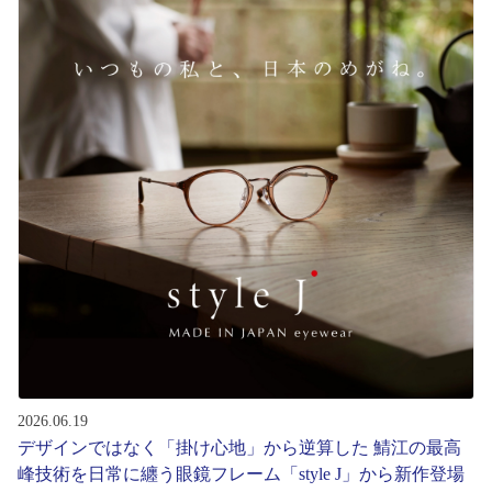
初めてのお客様へ
アフターサービス
会社情報
会社概要
パリミキについて
採用情報
2026.06.19
お問い合わせ
デザインではなく「掛け心地」から逆算した 鯖江の最高
峰技術を日常に纏う眼鏡フレーム「style J」から新作登場