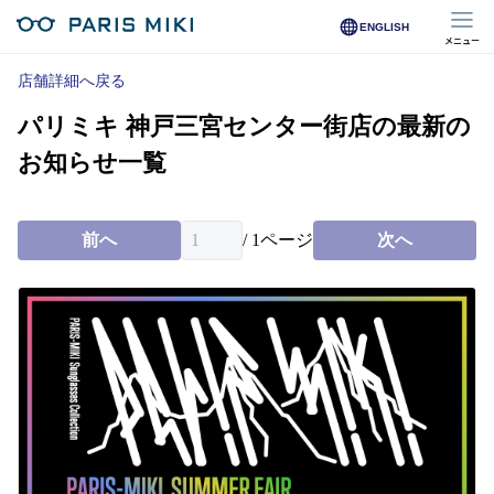
ENGLISH
メニュー
マイページ
店舗詳細へ戻る
パリミキ 神戸三宮センター街店の最新の
Opera Club会員
※店舗で会員登録された方
お知らせ一覧
オンラインショップ会員
※オンラインで会員登録された方
前へ
/
1
ページ
次へ
店舗を探す
店舗検索/来店予約
商品を探す
メガネ