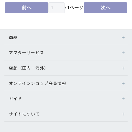
前へ
/
1
ページ
次へ
商品
アフターサービス
メガネ
レンズ
店舗（国内・海外）
アフターサービス
サングラス
メガネの保証について
補聴器
オンラインショップ会員情報
店舗検索
メガネの不具合、修理について
コンタクトレンズ
海外店舗のご案内
補聴器に関するアフターサービス
ガイド
ログイン
グッズ・小物
よくあるご質問
新規会員登録
サイトについて
オンラインショップご利用ガイド
メガネの選び方
パリミキについて