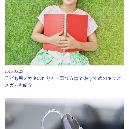
レンズ
サングラス
補聴器
コンタクトレンズ
2026.05.25
子ども用メガネの作り方・選び方は？ おすすめのキッズ
グッズ・小物
メガネも紹介
ブランドを探す
ブランド一覧