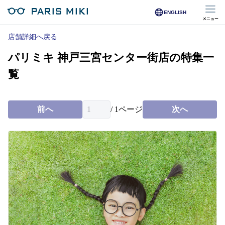
ENGLISH
メニュー
マイページ
店舗詳細へ戻る
パリミキ 神戸三宮センター街店の特集一
Opera Club会員
※店舗で会員登録された方
覧
オンラインショップ会員
※オンラインで会員登録された方
前へ
/
1
ページ
次へ
店舗を探す
店舗検索/来店予約
商品を探す
メガネ