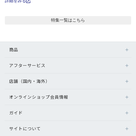
コンテンツを探す
詳細をみる
スタッフコンテンツ
特集
一覧はこちら
スタッフコンテンツ一覧
商品
コーディネート
アフターサービス
メガネ
レビュー
レンズ
店舗（国内・海外）
アフターサービス
サングラス
ブログ
メガネの保証について
補聴器
オンラインショップ会員情報
店舗検索
メガネの不具合、修理について
コンタクトレンズ
海外店舗のご案内
お知らせ
補聴器に関するアフターサービス
ガイド
ログイン
グッズ・小物
よくあるご質問
新規会員登録
目のまめちしき
サイトについて
オンラインショップご利用ガイド