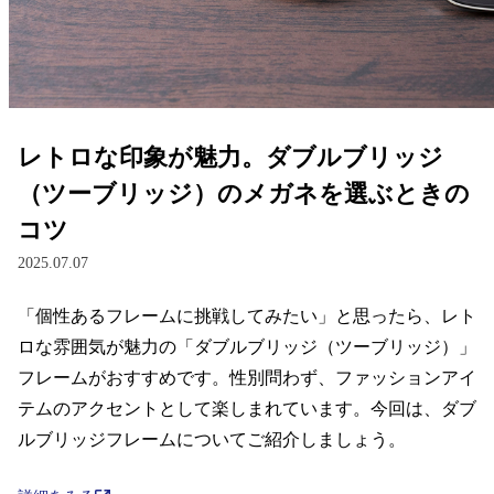
レンズ
サングラス
レトロな印象が魅力。ダブルブリッジ
補聴器
（ツーブリッジ）のメガネを選ぶときの
コツ
コンタクトレンズ
2025.07.07
「個性あるフレームに挑戦してみたい」と思ったら、レト
グッズ・小物
ロな雰囲気が魅力の「ダブルブリッジ（ツーブリッジ）」
ブランドを探す
フレームがおすすめです。性別問わず、ファッションアイ
テムのアクセントとして楽しまれています。今回は、ダブ
ブランド一覧
ルブリッジフレームについてご紹介しましょう。