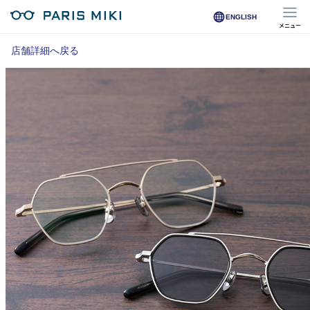
ENGLISH
メニュー
マイページ
店舗詳細へ戻る
Opera Club会員
※店舗で会員登録された方
オンラインショップ会員
※オンラインで会員登録された方
店舗を探す
店舗検索/来店予約
商品を探す
メガネ