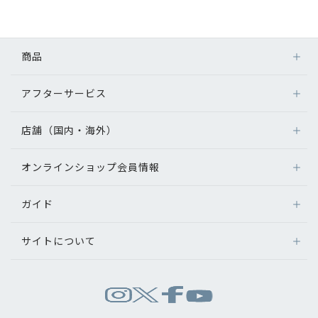
初めてのお客様へ
商品
アフターサービス
アフターサービス
メガネ
会社情報
レンズ
店舗（国内・海外）
アフターサービス
サングラス
会社概要
メガネの保証について
補聴器
オンラインショップ会員情報
店舗検索
メガネの不具合、修理について
コンタクトレンズ
パリミキについて
海外店舗のご案内
補聴器に関するアフターサービス
ガイド
ログイン
グッズ・小物
よくあるご質問
新規会員登録
採用情報
サイトについて
オンラインショップご利用ガイド
メガネの選び方
パリミキについて
お問い合わせ
お問い合わせ
運営会社情報
試着について