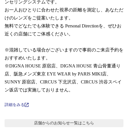
コンテンツを探す
ンセリングシステムです。  

お一人おひとりに合わせた視界の距離を測定し、あなただ
スタッフコンテンツ
けのレンズをご提案いたします。

無料でどなたでも体験できる Personal Directionを、ぜひお
スタッフコンテンツ一覧
近くの店舗にてご体感ください。

コーディネート
※混雑している場合がございますので事前のご来店予約を
おすすめいたします。 

※DIGNA HOUSE 原宿店、DIGNA HOUSE 青山骨董通り
レビュー
店、阪急メンズ東京 EYE WEAR by PARIS MIKI店、 
SUNNY 原宿店、CIRCUS 下北沢店、CIRCUS 渋谷スペイ
ブログ
ン坂店では実施しておりません。
お知らせ
詳細をみる
目のまめちしき
店舗からのお知らせ
一覧はこちら