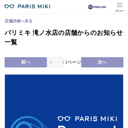
ENGLISH
メニュー
マイページ
店舗詳細へ戻る
パリミキ 滝ノ水店の店舗からのお知らせ
Opera Club会員
※店舗で会員登録された方
一覧
オンラインショップ会員
※オンラインで会員登録された方
前へ
/
1
ページ
次へ
店舗を探す
店舗検索/来店予約
商品を探す
メガネ