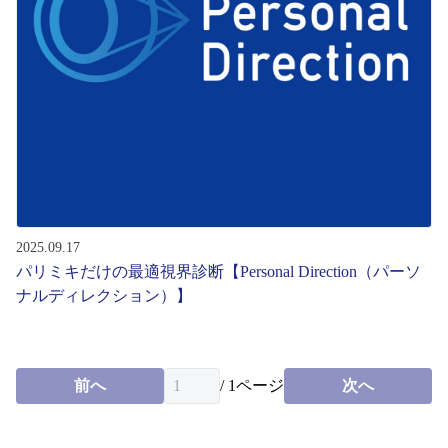
レンズ
サングラス
補聴器
コンタクトレンズ
2025.09.17
パリミキだけの最適視界診断【Personal Direction（パーソ
グッズ・小物
ナルディレクション）】
ブランドを探す
前へ
/
1
ページ
次へ
ブランド一覧