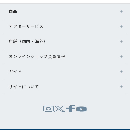
コンテンツを探す
商品
スタッフコンテンツ
アフターサービス
メガネ
スタッフコンテンツ一覧
レンズ
店舗（国内・海外）
アフターサービス
サングラス
コーディネート
メガネの保証について
補聴器
オンラインショップ会員情報
店舗検索
メガネの不具合、修理について
コンタクトレンズ
海外店舗のご案内
レビュー
補聴器に関するアフターサービス
ガイド
ログイン
グッズ・小物
よくあるご質問
新規会員登録
ブログ
サイトについて
オンラインショップご利用ガイド
メガネの選び方
パリミキについて
お知らせ
お問い合わせ
運営会社情報
試着について
推奨環境
目のまめちしき