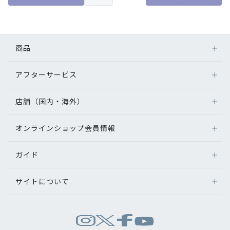
商品
アフターサービス
メガネ
レンズ
店舗（国内・海外）
アフターサービス
サングラス
メガネの保証について
補聴器
オンラインショップ会員情報
店舗検索
メガネの不具合、修理について
コンタクトレンズ
海外店舗のご案内
補聴器に関するアフターサービス
ガイド
ログイン
グッズ・小物
よくあるご質問
新規会員登録
サイトについて
オンラインショップご利用ガイド
メガネの選び方
パリミキについて
お問い合わせ
運営会社情報