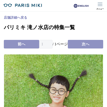
ENGLISH
メニュー
マイページ
店舗詳細へ戻る
パリミキ 滝ノ水店の特集一覧
Opera Club会員
※店舗で会員登録された方
前へ
/
1
ページ
次へ
オンラインショップ会員
※オンラインで会員登録された方
店舗を探す
店舗検索/来店予約
商品を探す
メガネ