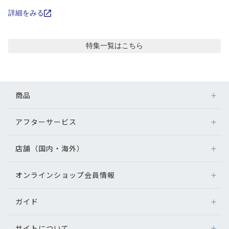
コンテンツを探す
詳細をみる
スタッフコンテンツ
特集
一覧はこちら
スタッフコンテンツ一覧
コーディネート
商品
レビュー
アフターサービス
メガネ
レンズ
店舗（国内・海外）
アフターサービス
ブログ
サングラス
メガネの保証について
補聴器
オンラインショップ会員情報
店舗検索
メガネの不具合、修理について
お知らせ
コンタクトレンズ
海外店舗のご案内
補聴器に関するアフターサービス
ガイド
ログイン
グッズ・小物
目のまめちしき
よくあるご質問
新規会員登録
サイトについて
オンラインショップご利用ガイド