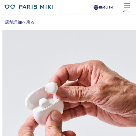
ENGLISH
メニュー
マイページ
店舗詳細へ戻る
Opera Club会員
※店舗で会員登録された方
オンラインショップ会員
※オンラインで会員登録された方
店舗を探す
店舗検索/来店予約
商品を探す
メガネ