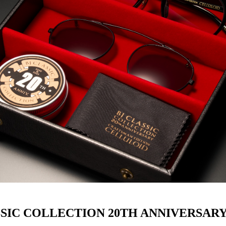
ターサービス
多角形
多角形
報
概要
ミキについて
情報
い合わせ
SSIC COLLECTION 20TH ANNIVERSAR