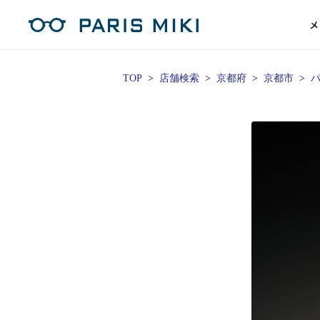
メ
TOP
店舗検索
京都府
京都市
パ
マイページ
パリミキのスタンダードレンズ
コンタクトレンズ
ハイグレ
コンテ
形から
形から
グッズ
メガネフレーム一覧
サングラス一覧
補聴器TOPページ
スタッ
Opera Club会員
単焦点
花粉
単焦点レンズ
1日使い捨てレンズ
MEN
MEN
「聞こえ」について
※店舗で会員登録された方
ス
遠近両
フェ
遠近両用レンズ
1日使い捨てレンズ（カラー）
WOMEN
WOMEN
ご利用の流れ
オンラインショップ会員
コ
※オンラインで会員登録された方
室内用
SU
スマホイージー
2週間交換レンズ
UNISEX
UNISEX
レ
お手
店舗を探す
室内用（近々・中近）レンズ
2週間交換レンズ（カラー）
KIDS
KIDS
ブ
ムー
店舗検索/来店予約
ブランド一覧を見る
ブランド一覧を見る
お知
商品を探す
目の
メガネ
初め