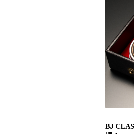
レンズ
アフ
サングラス
会社情
補聴器
会社
コンタクトレンズ
パリ
グッズ・小物
採用
ブランドを探す
お問
ブランド一覧
English
BJ CLA