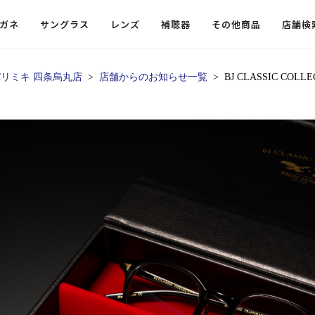
ガネ
サングラス
レンズ
補聴器
その他商品
店舗検
リミキ 四条烏丸店
店舗からのお知らせ一覧
BJ CLASSIC COLL
ードレンズ
ンツを探す
探す
探す
・小物
機能性レンズ
価格から探す
価格から探す
フコンテンツ
レンズ
・飛沫対策メガネ
ウェリントン
ウェリントン
偏光機能レンズ
～￥10,000
～￥10,000
ルテイ
タッフコンテンツ一覧
用レンズ
リシモ猫部
スクエア（四角）
スクエア（四角）
調光レンズ
￥10,001～￥20,000
￥10,001～￥20,000
ゴルフ
ーディネート
（近々・中近）レンズ
N DELIGHT（サンデライト）
ラウンド（丸）
ラウンド（丸）
キャスリーBS Light
￥20,001～￥30,000
￥20,001～￥30,000
抗菌機
ビュー
入れグッズ
ボストン
ボストン
乱視用レンズ
￥30,001～￥40,000
￥30,001～￥40,000
KUMOR
ログ
ミングッズ
フォックス
フォックス
タフクリアコートレンズ
￥40,001～￥50,000
￥40,001～￥50,000
エクスプ
らせ
オーバル
オーバル
￥50,001～
￥50,001～
まめちしき
子ども近視レンズ
ボスリントン
ボスリントン
てのお客様へ
クラウンパント
クラウンパント