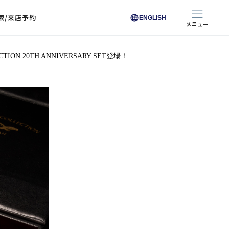
索/来店予約
ENGLISH
メニュー
ECTION 20TH ANNIVERSARY SET登場！
色から探す
色から探す
お悩みからレンズを探す
ン保護レンズ
ブラック
ブラック
ブラウン
ブラウン
ゴールド
ゴールド
シルバー
シルバー
クリア
クリア
充実のレンズサービス
ピンク
ピンク
グレー
グレー
ホワイト
ホワイト
レッド
レッド
ブルー
ブルー
専用レンズ
イエロー
イエロー
グリーン
グリーン
パープル
パープル
オレンジ
オレンジ
レンズ交換
能付きコートレンズ
レンズの選び方
I 291 くもりにくい
レス レンズ サービス