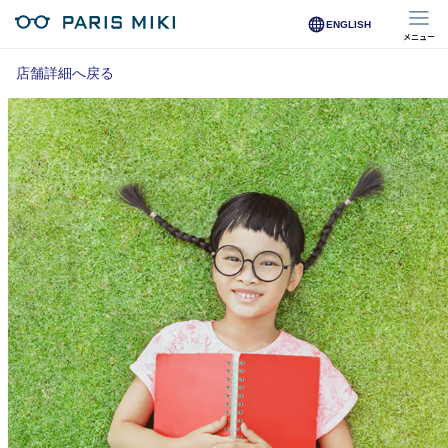
ENGLISH
メニュー
マイページ
店舗詳細へ戻る
Opera Club会員
※店舗で会員登録された方
オンラインショップ会員
※オンラインで会員登録された方
店舗を探す
店舗検索/来店予約
商品を探す
メガネ