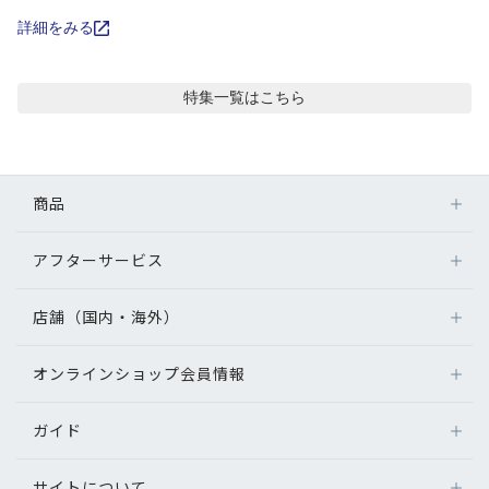
コンテンツを探す
詳細をみる
スタッフコンテンツ
特集
一覧はこちら
スタッフコンテンツ一覧
コーディネート
商品
レビュー
アフターサービス
メガネ
レンズ
店舗（国内・海外）
アフターサービス
ブログ
サングラス
メガネの保証について
補聴器
オンラインショップ会員情報
店舗検索
メガネの不具合、修理について
お知らせ
コンタクトレンズ
海外店舗のご案内
補聴器に関するアフターサービス
ガイド
ログイン
グッズ・小物
目のまめちしき
よくあるご質問
新規会員登録
サイトについて
オンラインショップご利用ガイド