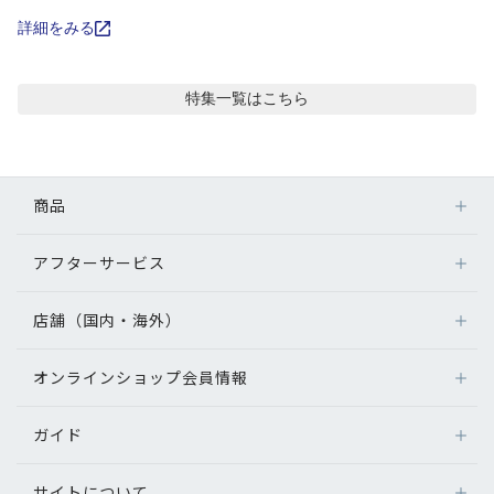
コンテンツを探す
詳細をみる
スタッフコンテンツ
特集
一覧はこちら
スタッフコンテンツ一覧
コーディネート
商品
レビュー
アフターサービス
メガネ
レンズ
店舗（国内・海外）
アフターサービス
ブログ
サングラス
メガネの保証について
補聴器
オンラインショップ会員情報
店舗検索
メガネの不具合、修理について
お知らせ
コンタクトレンズ
海外店舗のご案内
補聴器に関するアフターサービス
ガイド
ログイン
グッズ・小物
目のまめちしき
よくあるご質問
新規会員登録
サイトについて
オンラインショップご利用ガイド