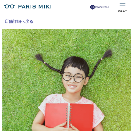
ENGLISH
メニュー
マイページ
店舗詳細へ戻る
Opera Club会員
※店舗で会員登録された方
オンラインショップ会員
※オンラインで会員登録された方
店舗を探す
店舗検索/来店予約
商品を探す
メガネ