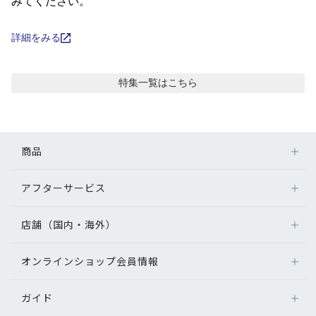
コンテンツを探す
みてください。
スタッフコンテンツ
詳細をみる
スタッフコンテンツ一覧
特集
一覧はこちら
コーディネート
商品
レビュー
アフターサービス
メガネ
ブログ
レンズ
店舗（国内・海外）
アフターサービス
サングラス
メガネの保証について
お知らせ
補聴器
オンラインショップ会員情報
店舗検索
メガネの不具合、修理について
コンタクトレンズ
海外店舗のご案内
補聴器に関するアフターサービス
目のまめちしき
ガイド
ログイン
グッズ・小物