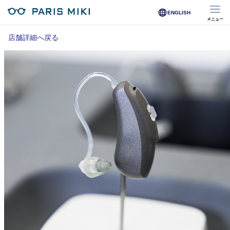
ENGLISH
メニュー
マイページ
店舗詳細へ戻る
Opera Club会員
※店舗で会員登録された方
オンラインショップ会員
※オンラインで会員登録された方
店舗を探す
店舗検索/来店予約
商品を探す
メガネ